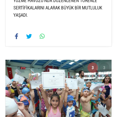
YÜZME HAVUZU’NDA DÜZENLENEN TÖRENLE
SERTİFİKALARINI ALARAK BÜYÜK BİR MUTLULUK
YAŞADI.
3
3