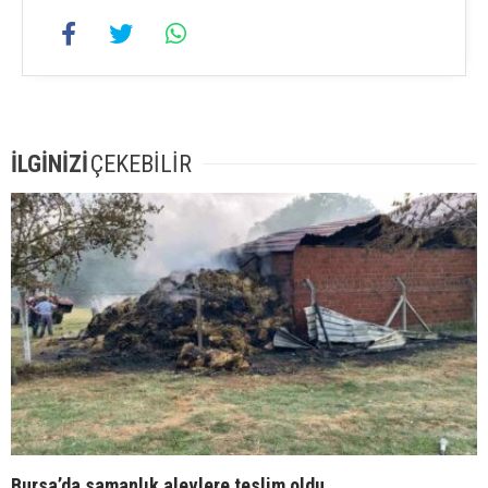
İLGİNİZİ
ÇEKEBİLİR
Bursa’da samanlık alevlere teslim oldu