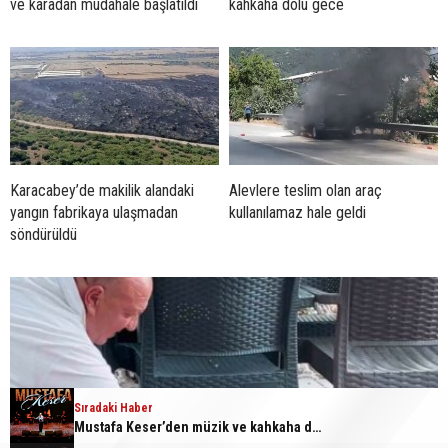
ve karadan müdahale başlatıldı
kahkaha dolu gece
Karacabey’de makilik alandaki
Alevlere teslim olan araç
yangın fabrikaya ulaşmadan
kullanılamaz hale geldi
söndürüldü
Sıradaki Haber
Mustafa Keser’den müzik ve kahkaha dolu gece