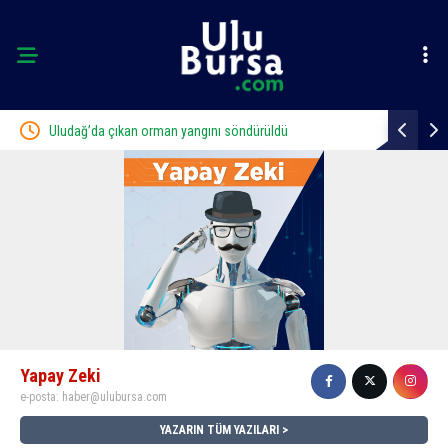
Uludağ’da çıkan orman yangını söndürüldü
İznik Gölü’ne düşen 
toprağa verildi
Yapay Zeki
e-posta:
haber@ulubursa.com
YAZARIN TÜM YAZILARI