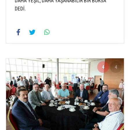
DAHA YEŞİL, DAHA YAŞANABİLİR BİR BURSA”
DEDİ.
4
4