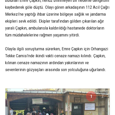
bulunan Emre Çapkın, henüz bilinmeyen bir nedenle dengesini
kaybederek göle düştü. Olayı gören arkadaşının 112 Acil Çağrı
Merkezi’ne yaptığı ihbar üzerine bölgeye sağlık ve jandarma
ekipleri sevk edildi. Ekipler tarafından gölden çıkarılan ağır
yaralı Çapkın, ambulansla kaldırıldığı hastanede doktorların
tüm müdahalelerine rağmen yaşamını yitirdi.
Olayla ilgili soruşturma sürerken, Emre Çapkın için Orhangazi
Tekke Camisi’nde ikindi vakti cenaze namazı kılındı. Çapkın,
kılınan cenaze namazının ardından yakınlarının ve
sevenlerinin gözyaşları arasında son yolculuğuna uğurlandı.
1
2