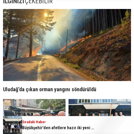
İLGİNİZİ
ÇEKEBİLİR
Uludağ’da çıkan orman yangını söndürüldü
Sıradaki Haber
Büyükşehir’den afetlere hazır iki yeni mobil araç