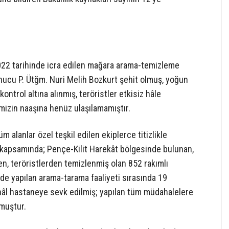
022 tarihinde icra edilen mağara arama-temizleme
 sonucu P. Ütğm. Nuri Melih Bozkurt şehit olmuş, yoğun
ontrol altına alınmış, teröristler etkisiz hâle
mizin naaşına henüz ulaşılamamıştır.
 alanlar özel teşkil edilen ekiplerce titizlikle
 kapsamında; Pençe-Kilit Harekât bölgesinde bulunan,
en, teröristlerden temizlenmiş olan 852 rakımlı
e yapılan arama-tarama faaliyeti sırasında 19
hâl hastaneye sevk edilmiş; yapılan tüm müdahalelere
muştur.