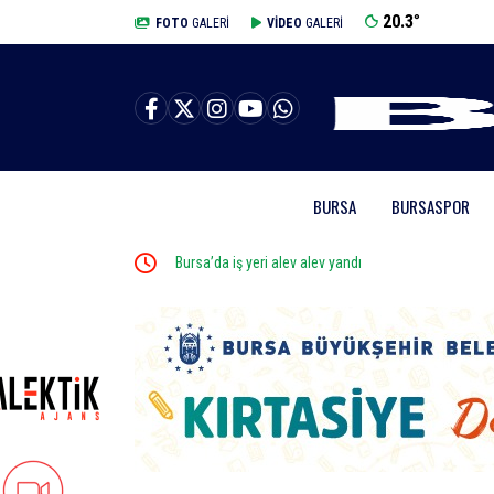
20.3
°
BURSA
FOTO
GALERİ
VİDEO
GALERİ
BURSA
BURSASPOR
ralandı
Bursa’da iş yeri alev alev yandı