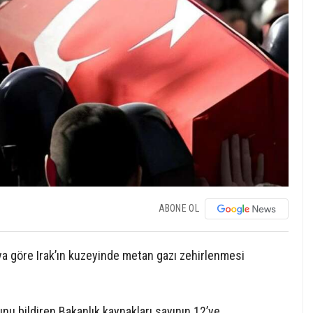
ABONE OL
ya göre Irak’ın kuzeyinde metan gazı zehirlenmesi
nu bildiren Bakanlık kaynakları sayının 12’ye