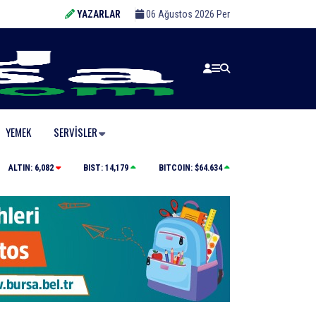
YAZARLAR
06 Ağustos 2026 Per
YEMEK
SERVISLER
Kamyona çarpan tırın kupası dorseden ayrıldı: 1 ağır y
ALTIN:
6,082
BIST:
14,179
BITCOIN:
$64.634