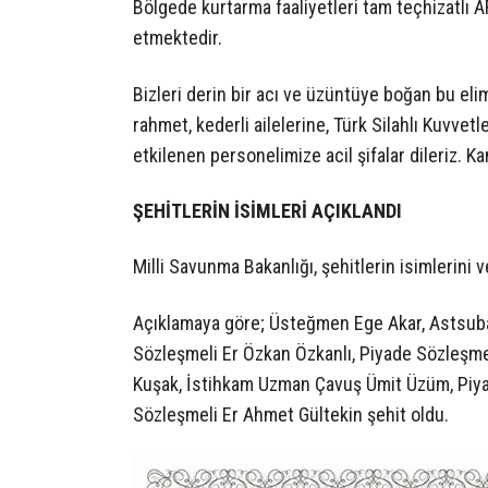
Bölgede kurtarma faaliyetleri tam teçhizatlı A
etmektedir.
Bizleri derin bir acı ve üzüntüye boğan bu eli
rahmet, kederli ailelerine, Türk Silahlı Kuvvetl
etkilenen personelimize acil şifalar dileriz. 
ŞEHİTLERİN İSİMLERİ AÇIKLANDI
Milli Savunma Bakanlığı, şehitlerin isimlerini ve
Açıklamaya göre; Üsteğmen Ege Akar, Astsub
Sözleşmeli Er Özkan Özkanlı, Piyade Sözleşme
Kuşak, İstihkam Uzman Çavuş Ümit Üzüm, Piya
Sözleşmeli Er Ahmet Gültekin şehit oldu.