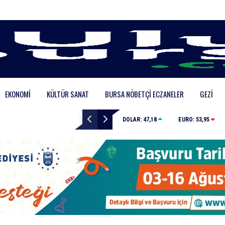
EKONOMI
KÜLTÜR SANAT
BURSA NÖBETÇI ECZANELER
GEZI
Elini spiral makinesine kaptırdı
DOLAR:
47,18
EURO:
53,95