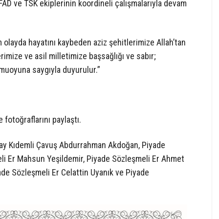
FAD ve TSK ekiplerinin koordineli çalışmalarıyla devam
m olayda hayatını kaybeden aziz şehitlerimize Allah’tan
erimize ve asil milletimize başsağlığı ve sabır;
Kamuoyuna saygıyla duyurulur.”
 fotoğraflarını paylaştı.
ay Kıdemli Çavuş Abdurrahman Akdoğan, Piyade
li Er Mahsun Yeşildemir, Piyade Sözleşmeli Er Ahmet
de Sözleşmeli Er Celattin Uyanık ve Piyade