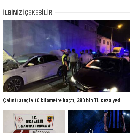
İLGİNİZİ
ÇEKEBİLİR
Çalıntı araçla 10 kilometre kaçtı, 380 bin TL ceza yedi