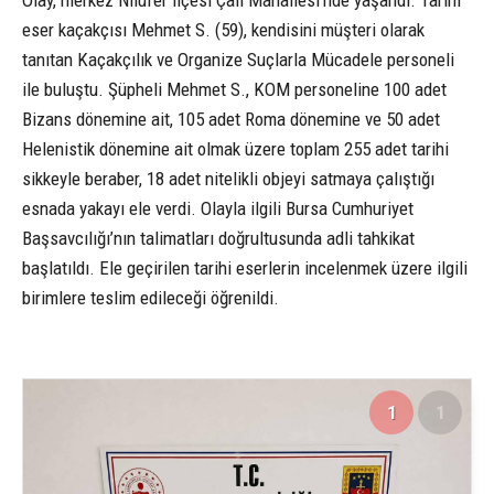
Olay, merkez Nilüfer ilçesi Çalı Mahallesi’nde yaşandı. Tarihi
eser kaçakçısı Mehmet S. (59), kendisini müşteri olarak
tanıtan Kaçakçılık ve Organize Suçlarla Mücadele personeli
ile buluştu. Şüpheli Mehmet S., KOM personeline 100 adet
Bizans dönemine ait, 105 adet Roma dönemine ve 50 adet
Helenistik dönemine ait olmak üzere toplam 255 adet tarihi
sikkeyle beraber, 18 adet nitelikli objeyi satmaya çalıştığı
esnada yakayı ele verdi. Olayla ilgili Bursa Cumhuriyet
Başsavcılığı’nın talimatları doğrultusunda adli tahkikat
başlatıldı. Ele geçirilen tarihi eserlerin incelenmek üzere ilgili
birimlere teslim edileceği öğrenildi.
1
1