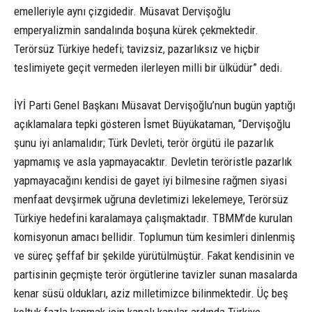
emelleriyle aynı çizgidedir. Müsavat Dervişoğlu
emperyalizmin sandalında boşuna kürek çekmektedir.
Terörsüz Türkiye hedefi; tavizsiz, pazarlıksız ve hiçbir
teslimiyete geçit vermeden ilerleyen milli bir ülküdür” dedi.
İYİ Parti Genel Başkanı Müsavat Dervişoğlu’nun bugün yaptığı
açıklamalara tepki gösteren İsmet Büyükataman, “Dervişoğlu
şunu iyi anlamalıdır; Türk Devleti, terör örgütü ile pazarlık
yapmamış ve asla yapmayacaktır. Devletin teröristle pazarlık
yapmayacağını kendisi de gayet iyi bilmesine rağmen siyasi
menfaat devşirmek uğruna devletimizi lekelemeye, Terörsüz
Türkiye hedefini karalamaya çalışmaktadır. TBMM’de kurulan
komisyonun amacı bellidir. Toplumun tüm kesimleri dinlenmiş
ve süreç şeffaf bir şekilde yürütülmüştür. Fakat kendisinin ve
partisinin geçmişte terör örgütlerine tavizler sunan masalarda
kenar süsü oldukları, aziz milletimizce bilinmektedir. Üç beş
koltuk fazla kapmak için kapalı kapılar ardında Türkiye