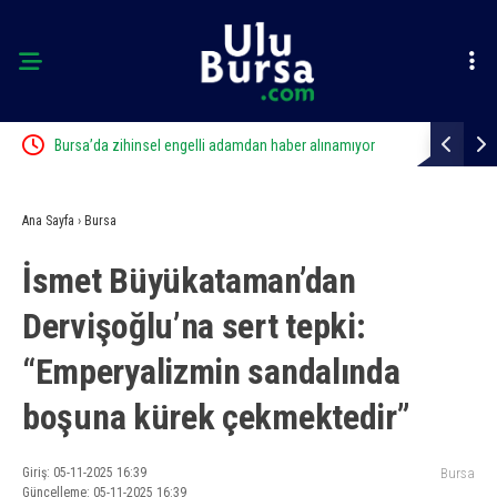
edi
Bursa’da zihinsel engelli adamdan haber alınamıyor
Tarihi eser 
Ana Sayfa
›
Bursa
İsmet Büyükataman’dan
Dervişoğlu’na sert tepki:
“Emperyalizmin sandalında
boşuna kürek çekmektedir”
Giriş: 05-11-2025 16:39
Bursa
Güncelleme: 05-11-2025 16:39