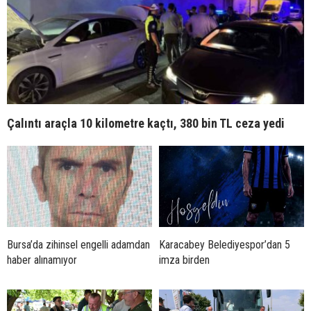
Çalıntı araçla 10 kilometre kaçtı, 380 bin TL ceza yedi
Bursa’da zihinsel engelli adamdan
Karacabey Belediyespor’dan 5
haber alınamıyor
imza birden