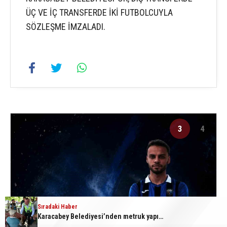
ÜÇ VE İÇ TRANSFERDE İKİ FUTBOLCUYLA
SÖZLEŞME İMZALADI.
3
4
Sıradaki Haber
Sıradaki Haber
Tarihi eser kaçakçısı sert kayaya çarptı
Karacabey Belediyesi’nden metruk yapılara geçit yok