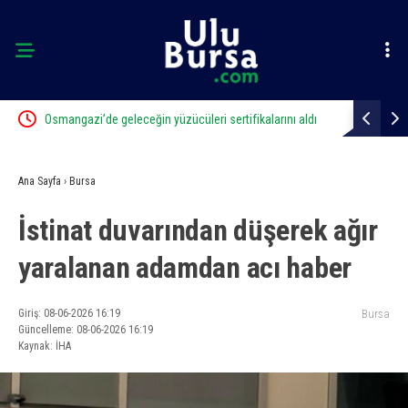
ahale
Osmangazi’de geleceğin yüzücüleri sertifikalarını aldı
Mustafa Ke
Ana Sayfa
›
Bursa
İstinat duvarından düşerek ağır
yaralanan adamdan acı haber
Giriş: 08-06-2026 16:19
Bursa
Güncelleme: 08-06-2026 16:19
Kaynak: İHA