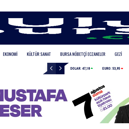
EKONOMI
KÜLTÜR SANAT
BURSA NÖBETÇI ECZANELER
GEZI
İznik Gölü’ne düşen genç hayatını kaybetti, gözyaşları
DOLAR:
47,18
EURO:
53,95