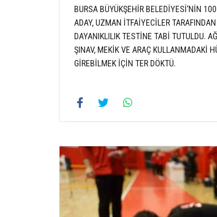
BURSA BÜYÜKŞEHİR BELEDİYESİ’NİN 100 İ
ADAY, UZMAN İTFAİYECİLER TARAFINDAN
DAYANIKLILIK TESTİNE TABİ TUTULDU. A
ŞINAV, MEKİK VE ARAÇ KULLANMADAKİ H
GİREBİLMEK İÇİN TER DÖKTÜ.