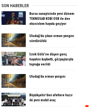
SON HABERLER
Bursa sanayisinde yeni dönem:
TEKNOSAB KOBİ OSB ile dev
ekosistem hayata geçiyor
Uludağ’da çıkan orman yangını
söndürüldü
İznik Gölü’ne düşen genç
hayatını kaybetti, gözyaşlarıyla
toprağa verildi
Uludağ’da orman yangını
Büyükşehir’den afetlere hazır
iki yeni mobil araç