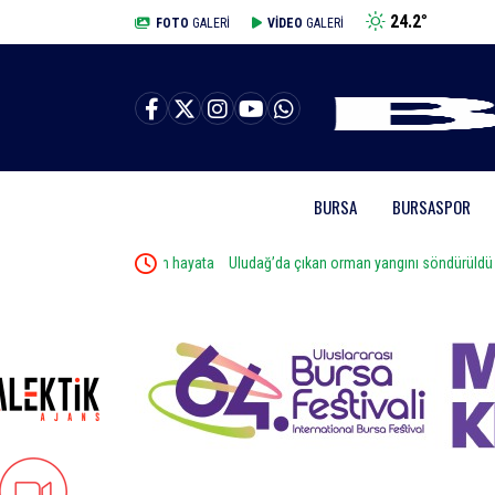
24.2
°
BURSA
FOTO
GALERİ
VİDEO
GALERİ
BURSA
BURSASPOR
le dev ekosistem hayata
Uludağ’da çıkan orman yangını söndürüldü