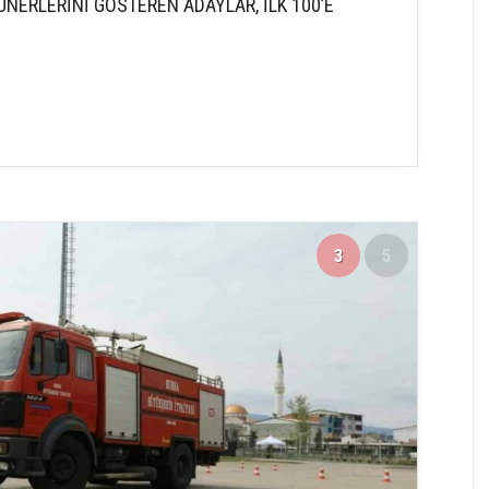
ÜNERLERİNİ GÖSTEREN ADAYLAR, İLK 100’E
3
5