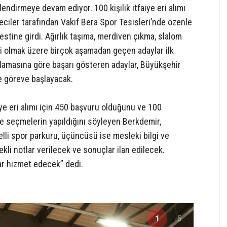
lendirmeye devam ediyor. 100 kişilik itfaiye eri alımı
yeciler tarafından Vakıf Bera Spor Tesisleri’nde özenle
testine girdi. Ağırlık taşıma, merdiven çıkma, slalom
ri olmak üzere birçok aşamadan geçen adaylar ilk
alamasına göre başarı gösteren adaylar, Büyükşehir
e göreve başlayacak.
iye eri alımı için 450 başvuru olduğunu ve 100
de seçmelerin yapıldığını söyleyen Berkdemir,
gelli spor parkuru, üçüncüsü ise mesleki bilgi ve
li notlar verilecek ve sonuçlar ilan edilecek.
ar hizmet edecek” dedi.
1
5