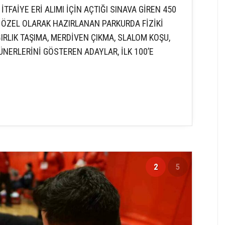
TFAİYE ERİ ALIMI İÇİN AÇTIĞI SINAVA GİREN 450
 ÖZEL OLARAK HAZIRLANAN PARKURDA FİZİKİ
ĞIRLIK TAŞIMA, MERDİVEN ÇIKMA, SLALOM KOŞU,
ÜNERLERİNİ GÖSTEREN ADAYLAR, İLK 100’E
2
5