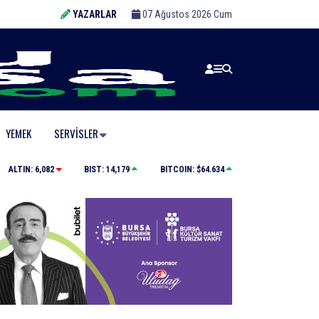
YAZARLAR
07 Ağustos 2026 Cum
YEMEK
SERVISLER
yla toprağa verildi
Uludağ’da orman yangını
ALTIN:
6,082
BIST:
14,179
BITCOIN:
$64.634