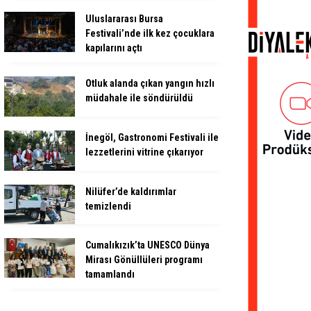
Uluslararası Bursa
Festivali’nde ilk kez çocuklara
kapılarını açtı
Otluk alanda çıkan yangın hızlı
müdahale ile söndürüldü
İnegöl, Gastronomi Festivali ile
lezzetlerini vitrine çıkarıyor
Nilüfer’de kaldırımlar
temizlendi
Cumalıkızık’ta UNESCO Dünya
Mirası Gönüllüleri programı
tamamlandı