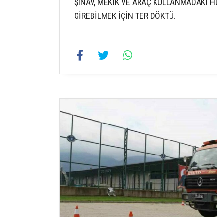
ŞINAV, MEKİK VE ARAÇ KULLANMADAKİ H
GİREBİLMEK İÇİN TER DÖKTÜ.