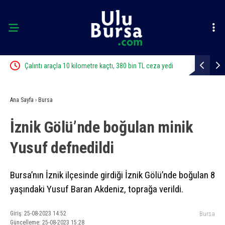
ı
Çalıntı araçla 10 kilometre kaçtı, 380 bin TL ceza yedi
Bursa’da zi
Ana Sayfa
›
Bursa
İznik Gölü’nde boğulan minik
Yusuf defnedildi
Bursa’nın İznik ilçesinde girdiği İznik Gölü’nde boğulan 8
yaşındaki Yusuf Baran Akdeniz, toprağa verildi.
Giriş: 25-08-2023 14:52
Bursa
Güncelleme: 25-08-2023 15:28