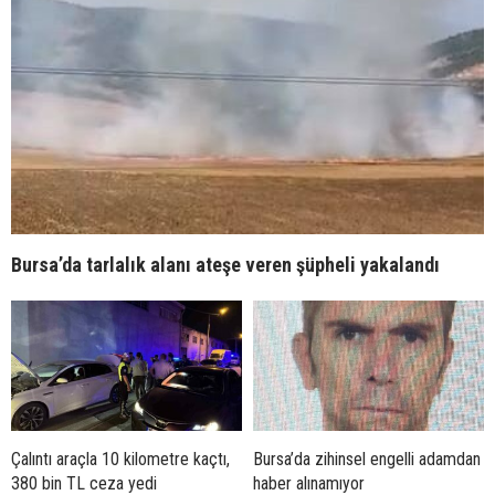
Bursa’da tarlalık alanı ateşe veren şüpheli yakalandı
Çalıntı araçla 10 kilometre kaçtı,
Bursa’da zihinsel engelli adamdan
380 bin TL ceza yedi
haber alınamıyor