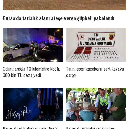
Bursa’da tarlalık alanı ateşe veren şüpheli yakalandı
Çalıntı araçla 10 kilometre kaçtı,
Tarihi eser kaçakçısı sert kayaya
380 bin TL ceza yedi
çarptı
Karacabey Belediyespor’dan 5
Karacabey Belediyesi’nden