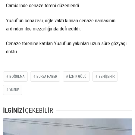
Camisi’nde cenaze töreni düzenlendi.
Yusuf’un cenazesi, öğle vakti kılınan cenaze namasının
ardından ilçe mezarlığında defnedildi.
Cenaze törenine katılan Yusuf’un yakınları uzun süre gözyaşı
döktü.
BOĞULMA
BURSA HABER
İZNIK GÖLÜ
YENIŞEHIR
YUSUF
İLGİNİZİ
ÇEKEBİLİR