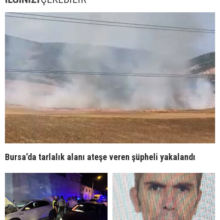
Bursa’da tarlalık alanı ateşe veren şüpheli yakalandı