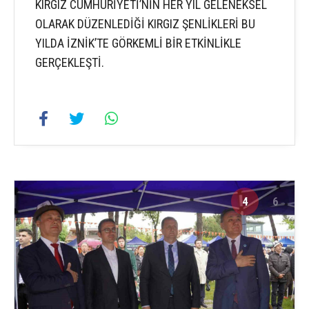
KIRGIZ CUMHURİYETİ’NİN HER YIL GELENEKSEL
OLARAK DÜZENLEDİĞİ KIRGIZ ŞENLİKLERİ BU
YILDA İZNİK’TE GÖRKEMLİ BİR ETKİNLİKLE
GERÇEKLEŞTİ.
4
6