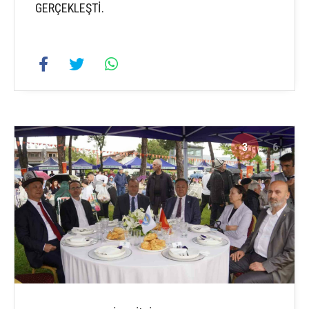
GERÇEKLEŞTİ.
3
6