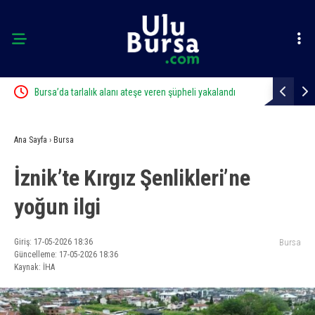
Bursa’da tarlalık alanı ateşe veren şüpheli yakalandı
Çalıntı araç
Ana Sayfa
›
Bursa
İznik’te Kırgız Şenlikleri’ne
yoğun ilgi
Giriş: 17-05-2026 18:36
Bursa
Güncelleme: 17-05-2026 18:36
Kaynak: İHA