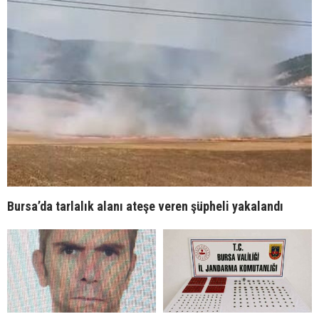
Bursa’da tarlalık alanı ateşe veren şüpheli yakalandı