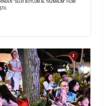
İNDEN “SELVİ BOYLUM AL YAZMALIM” FİLMİ
ŞTU.
3
5