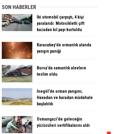
SON HABERLER
İki otomobil çarpıştı, 4 kişi
yaralandı: Motosikletli çift
kazadan kıl payı kurtuldu
Karacabey’de ormanlık alanda
yangın paniği
Bursa’da samanlık alevlere
teslim oldu
İnegöl’de orman yangını;
Havadan ve karadan müdahale
başlatıldı
Osmangazi’de geleceğin
yüzücüleri sertifikalarını aldı