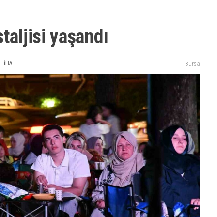
taljisi yaşandı
: İHA
Bursa