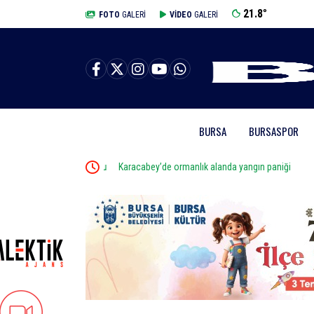
21.8
°
BURSA
FOTO
GALERİ
VİDEO
GALERİ
BURSA
BURSASPOR
 kazadan kıl payı kurtuldu
Karacabey’de ormanlık alanda yangın paniği