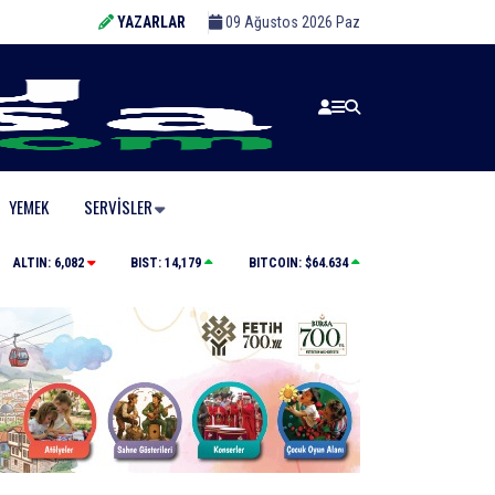
YAZARLAR
09 Ağustos 2026 Paz
YEMEK
SERVISLER
İnegöl’de orman yangını; Havadan ve karadan müdaha
ALTIN:
6,082
BIST:
14,179
BITCOIN:
$64.634