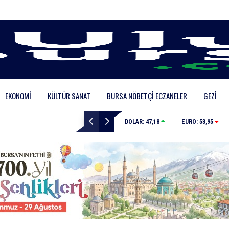
EKONOMI
KÜLTÜR SANAT
BURSA NÖBETÇI ECZANELER
GEZI
Bursa’da samanlık alevlere teslim oldu
DOLAR:
47,18
EURO:
53,95