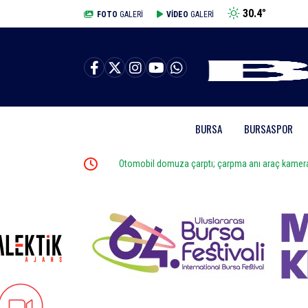
30.4
°
BURSA
FOTO
GALERİ
VİDEO
GALERİ
BURSA
BURSASPOR
ale
Otomobil domuza çarptı; çarpma anı araç kamerasın