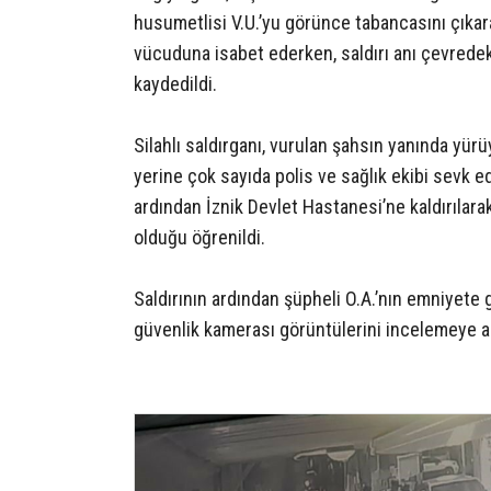
husumetlisi V.U.’yu görünce tabancasını çıkarar
vücuduna isabet ederken, saldırı anı çevredek
kaydedildi.
Silahlı saldırganı, vurulan şahsın yanında yür
yerine çok sayıda polis ve sağlık ekibi sevk edi
ardından İznik Devlet Hastanesi’ne kaldırılarak
olduğu öğrenildi.
Saldırının ardından şüpheli O.A.’nın emniyete g
güvenlik kamerası görüntülerini incelemeye alır