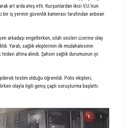
ak art arda ateş etti. Kurşunlardan ikisi V.U.’nun
i bir iş yerinin güvenlik kamerası tarafından anbean
üyen arkadaşı engellerken, silah sesleri üzerine olay
ldi. Yaralı, sağlık ekiplerinin ilk müdahalesinin
 tedavi altına alındı. Şahsın sağlık durumunun iyi
iderek teslim olduğu öğrenildi. Polis ekipleri,
ken olayla ilgili geniş çaplı soruşturma başlattı.
1
5