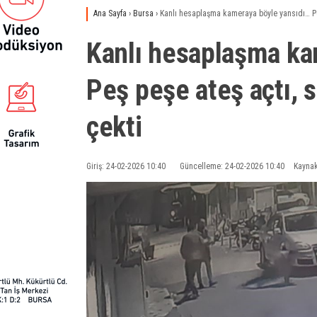
Ana Sayfa
›
Bursa
›
Kanlı hesaplaşma kameraya böyle yansıdı… Peş 
Kanlı hesaplaşma ka
Peş peşe ateş açtı, s
çekti
Giriş: 24-02-2026 10:40
Güncelleme: 24-02-2026 10:40
Kaynak