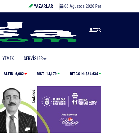
YAZARLAR
06 Ağustos 2026 Per
YEMEK
SERVISLER
tescillendi
BUÜ’nün laboratuvarları tam kapasite ile sektörün h
ALTIN:
6,082
BIST:
14,179
BITCOIN:
$64.634