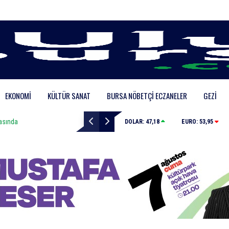
EKONOMI
KÜLTÜR SANAT
BURSA NÖBETÇI ECZANELER
GEZI
da
Bursa Şehir Hastanesi, Kistik Fibrozis Merkezi olarak 
DOLAR:
47,18
EURO:
53,95