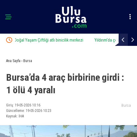
ezi
Yıldırım’da çocuklar hem öğreniyor hem eğleniyor
Aslı Hünel’
Ana Sayfa
›
Bursa
Bursa’da 4 araç birbirine girdi :
1 ölü 4 yaralı
Giriş: 19-05-2026 10:16
Bursa
Güncelleme: 19-05-2026 10:23
Kaynak: İHA