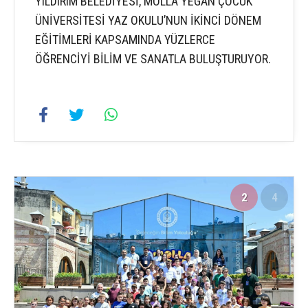
YILDIRIM BELEDİYESİ, MOLLA YEGAN ÇOCUK
ÜNİVERSİTESİ YAZ OKULU’NUN İKİNCİ DÖNEM
EĞİTİMLERİ KAPSAMINDA YÜZLERCE
ÖĞRENCİYİ BİLİM VE SANATLA BULUŞTURUYOR.
2
4