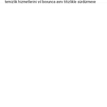
temizlik hizmetlerini yıl boyunca aynı titizlikle sürdürmeye
devam edecek.
1
4
OSMANGAZİ BELEDİYESİ, VATANDAŞLARIN
PAZAR ALIŞVERİŞLERİNİ TEMİZ, HİJYENİK VE
SAĞLIKLI BİR ORTAMDA YAPABİLMELERİ İÇİN
PAZAR ALANLARINDA TEMİZLİK ÇALIŞMALARINI