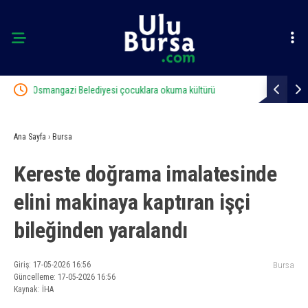
ü
Osmangazi Belediyesi pazarlardan aylık 600 ton atık
Kestel’d
topluyor
Ana Sayfa
›
Bursa
Kereste doğrama imalatesinde
elini makinaya kaptıran işçi
bileğinden yaralandı
Giriş: 17-05-2026 16:56
Bursa
Güncelleme: 17-05-2026 16:56
Kaynak: İHA