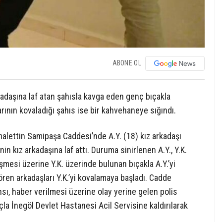
ABONE OL
kadaşına laf atan şahısla kavga eden genç bıçakla
arının kovaladığı şahıs ise bir kahvehaneye sığındı.
malettin Samipaşa Caddesi’nde A.Y. (18) kız arkadaşı
nin kız arkadaşına laf attı. Duruma sinirlenen A.Y., Y.K.
şmesi üzerine Y.K. üzerinde bulunan bıçakla A.Y.’yi
ören arkadaşları Y.K.’yi kovalamaya başladı. Cadde
ı, haber verilmesi üzerine olay yerine gelen polis
açla İnegöl Devlet Hastanesi Acil Servisine kaldırılarak