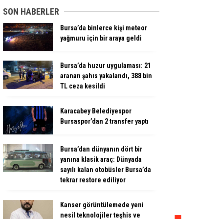
SON HABERLER
Bursa’da binlerce kişi meteor
yağmuru için bir araya geldi
Bursa’da huzur uygulaması: 21
aranan şahıs yakalandı, 388 bin
TL ceza kesildi
Karacabey Belediyespor
Bursaspor’dan 2 transfer yaptı
Bursa’dan dünyanın dört bir
yanına klasik araç: Dünyada
sayılı kalan otobüsler Bursa’da
tekrar restore ediliyor
Kanser görüntülemede yeni
nesil teknolojiler teşhis ve