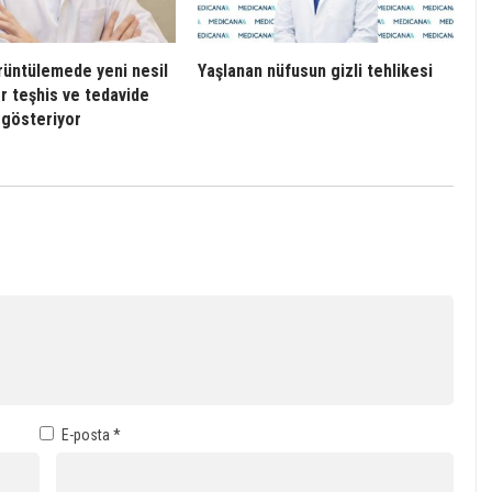
üntülemede yeni nesil
Yaşlanan nüfusun gizli tehlikesi
er teşhis ve tedavide
 gösteriyor
E-posta
*