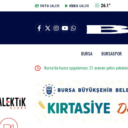
26.1
°
BURSA
FOTO
GALERİ
VİDEO
GALERİ
BURSA
BURSASPOR
ldi
Bursa’da huzur uygulaması: 21 aranan şahıs yakalandı