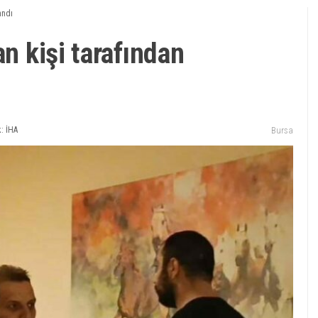
andı
an kişi tarafından
: İHA
Bursa