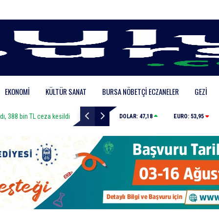
EKONOMI
KÜLTÜR SANAT
BURSA NÖBETÇI ECZANELER
GEZI
, 388 bin TL ceza kesildi
Karacabey Belediyespor Bursaspor’dan 2 transfer yap
DOLAR:
47,18
EURO:
53,95