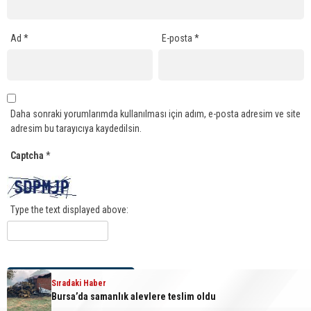
Ad
*
E-posta
*
Daha sonraki yorumlarımda kullanılması için adım, e-posta adresim ve site
adresim bu tarayıcıya kaydedilsin.
Captcha
*
Type the text displayed above:
Sıradaki Haber
Sıradaki Haber
Bursa’da samanlık alevlere teslim oldu
Karacabey’de ormanlık alanda yangın paniği