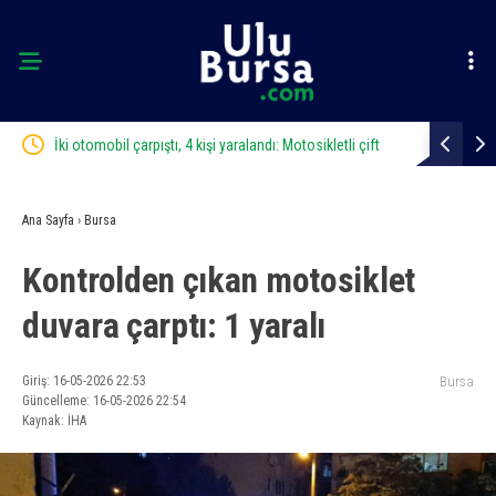
ft
Karacabey’de ormanlık alanda yangın paniği
Bursa’da sa
Ana Sayfa
›
Bursa
Kontrolden çıkan motosiklet
duvara çarptı: 1 yaralı
Giriş: 16-05-2026 22:53
Bursa
Güncelleme: 16-05-2026 22:54
Kaynak: İHA