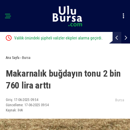
al
Valilik önündeki şüpheli valizler ekipleri alarma geçirdi..
Nilüfer’e 7 
Gerçek sonradan çıktı
Ana Sayfa
›
Bursa
Makarnalık buğdayın tonu 2 bin
760 lira arttı
Giriş: 17-06-2025 09:54
Bursa
Güncelleme: 17-06-2025 09:54
Kaynak: İHA