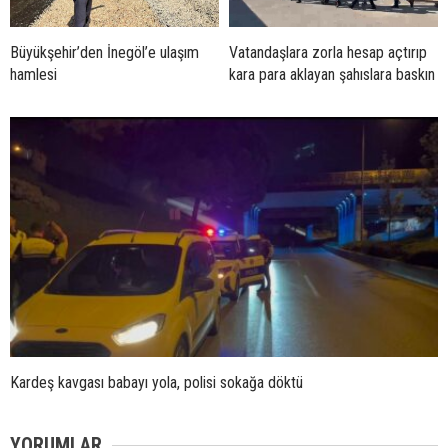
Büyükşehir’den İnegöl’e ulaşım
Vatandaşlara zorla hesap açtırıp
hamlesi
kara para aklayan şahıslara baskın
Kardeş kavgası babayı yola, polisi sokağa döktü
YORUMLAR