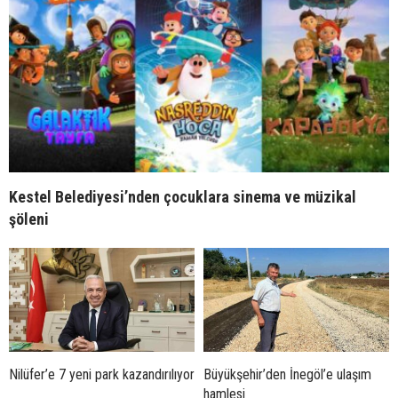
Kestel Belediyesi’nden çocuklara sinema ve müzikal
şöleni
Nilüfer’e 7 yeni park kazandırılıyor
Büyükşehir’den İnegöl’e ulaşım
hamlesi