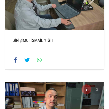
GİRİŞİMCİ İSMAİL YİĞİT
2
2