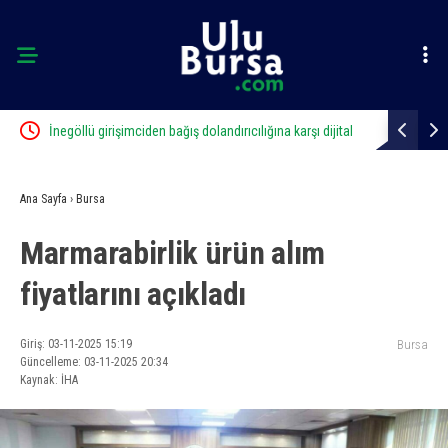
İnegöllü girişimciden bağış dolandırıcılığına karşı dijital
Yağmur suyu 
çözüm: “Askıda”
Ana Sayfa
›
Bursa
Marmarabirlik ürün alım
fiyatlarını açıkladı
Giriş: 03-11-2025 15:19
Bursa
Güncelleme: 03-11-2025 20:34
Kaynak: İHA