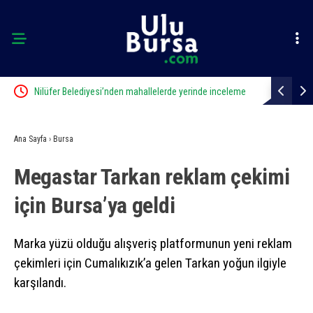
leme
Osmangazi Belediyesi çocuklara okuma kültürü
Osmangazi B
kazandırıyor
topluyor
Ana Sayfa
›
Bursa
Megastar Tarkan reklam çekimi
için Bursa’ya geldi
Marka yüzü olduğu alışveriş platformunun yeni reklam
çekimleri için Cumalıkızık’a gelen Tarkan yoğun ilgiyle
karşılandı.