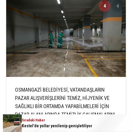
4
4
OSMANGAZİ BELEDİYESİ, VATANDAŞLARIN
PAZAR ALIŞVERİŞLERİNİ TEMİZ, HİJYENİK VE
SAĞLIKLI BİR ORTAMDA YAPABİLMELERİ İÇİN
PAZAR ALANLARINDA TEMİZLİK ÇALIŞMALARINI
Sıradaki Haber
ARALIKSIZ SÜRDÜRMEYE DEVAM EDİYOR.
Kestel’de yollar yenilenip genişletiliyor