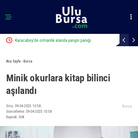
ft
Karacabey’de ormanlık alanda yangın paniği
Bursa’da sa
Ana Sayfa
›
Bursa
Minik okurlara kitap bilinci
aşılandı
Giriş: 09-04-2025 10:58
Bursa
Güncelleme: 09-04-2025 10:58
Kaynak: İHA