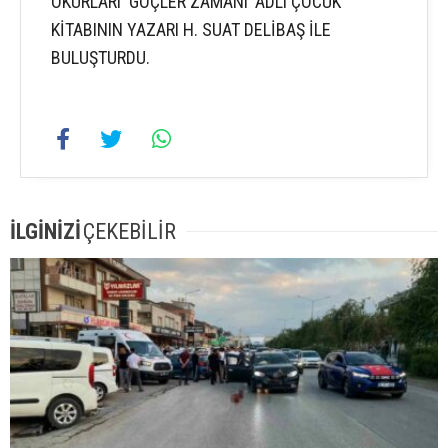
OKURLARI ‘GÖÇLER ZAMANI’ ADLI ÇOCUK
KİTABININ YAZARI H. SUAT DELİBAŞ İLE
BULUŞTURDU.
İLGİNİZİ
ÇEKEBİLİR