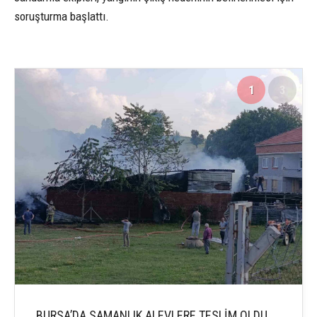
soruşturma başlattı.
1
3
BURSA’DA SAMANLIK ALEVLERE TESLİM OLDU