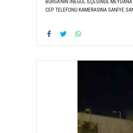
BURSA’NIN İNEGÖL İLÇESİNDE MEYDANA
CEP TELEFONU KAMERASINA SANİYE SAN