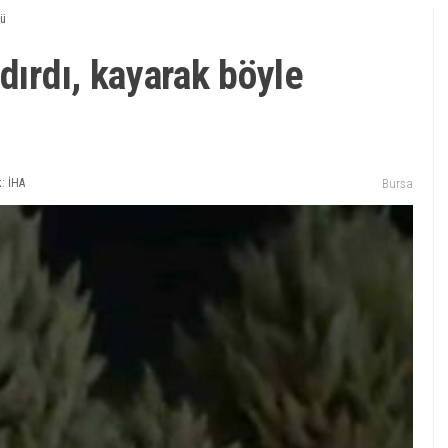
tü
dırdı, kayarak böyle
: İHA
Bursa