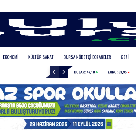
EKONOMI
KÜLTÜR SANAT
BURSA NÖBETÇI ECZANELER
GEZI
Bursa’da polisten vatandaşlara güvenlik bilgilendirme
DOLAR:
47,18
EURO:
53,95