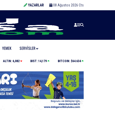
YAZARLAR
08 Ağustos 2026 Cts
YEMEK
SERVISLER
si
Bursa’da 530 yıllık sünnet geleneği yaşatıldı
ALTIN:
6,082
BIST:
14,179
BITCOIN:
$64.634