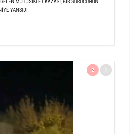
 GELEN MOTOSİKLET KAZASI, BİR SÜRÜCÜNÜN
İYE YANSIDI.
2
5