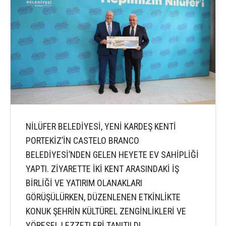
NİLÜFER BELEDİYESİ, YENİ KARDEŞ KENTİ
PORTEKİZ’İN CASTELO BRANCO
BELEDİYESİ’NDEN GELEN HEYETE EV SAHİPLİĞİ
YAPTI. ZİYARETTE İKİ KENT ARASINDAKİ İŞ
BİRLİĞİ VE YATIRIM OLANAKLARI
GÖRÜŞÜLÜRKEN, DÜZENLENEN ETKİNLİKTE
KONUK ŞEHRİN KÜLTÜREL ZENGİNLİKLERİ VE
YÖRESEL LEZZETLERİ TANITILDI.