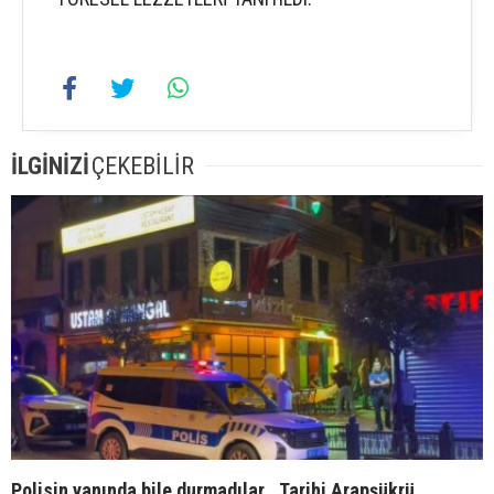
İLGİNİZİ
ÇEKEBİLİR
Polisin yanında bile durmadılar… Tarihi Arapşükrü