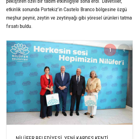
pekiştiren özel bir tadım etkinliğiyle sona erdi. Davetliler,
etkinlik sonunda Portekiz’in Castelo Branco bölgesine özgü
meşhur peynir, zeytin ve zeytinyağı gibi yöresel ürünleri tatma
fırsatı buldu.
1
4
NİLÜFER BELEDİYESİ, YENİ KARDEŞ KENTİ