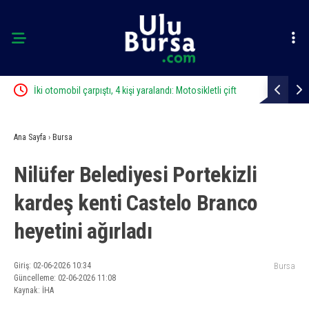
kletli çift
Karacabey’de ormanlık alanda yangın paniği
Bur
Ana Sayfa
›
Bursa
Nilüfer Belediyesi Portekizli
kardeş kenti Castelo Branco
heyetini ağırladı
Giriş: 02-06-2026 10:34
Bursa
Güncelleme: 02-06-2026 11:08
Kaynak: İHA