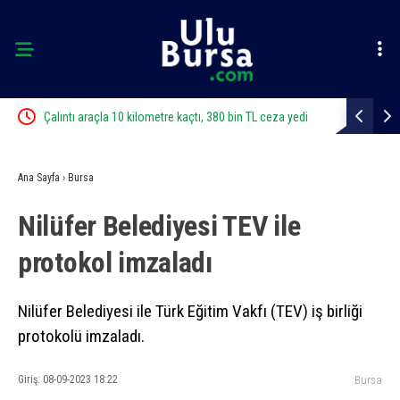
ı
Çalıntı araçla 10 kilometre kaçtı, 380 bin TL ceza yedi
Bursa’da zi
Ana Sayfa
›
Bursa
Nilüfer Belediyesi TEV ile
protokol imzaladı
Nilüfer Belediyesi ile Türk Eğitim Vakfı (TEV) iş birliği
protokolü imzaladı.
Giriş: 08-09-2023 18:22
Bursa