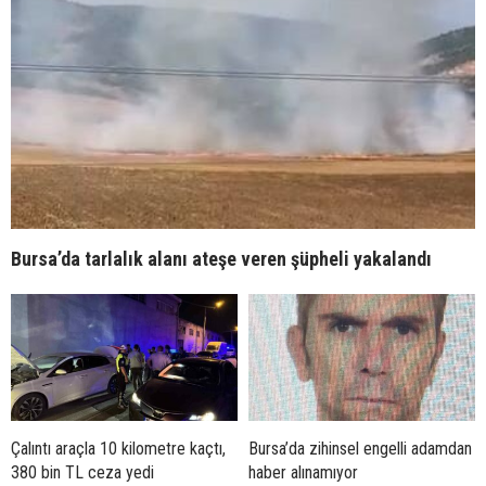
Bursa’da tarlalık alanı ateşe veren şüpheli yakalandı
Çalıntı araçla 10 kilometre kaçtı,
Bursa’da zihinsel engelli adamdan
380 bin TL ceza yedi
haber alınamıyor