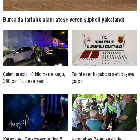
Bursa’da tarlalık alanı ateşe veren şüpheli yakalandı
Çalıntı araçla 10 kilometre kaçtı,
Tarihi eser kaçakçısı sert kayaya
380 bin TL ceza yedi
çarptı
Karacabey Belediyespor’dan 5
Karacabey Belediyesi’nden