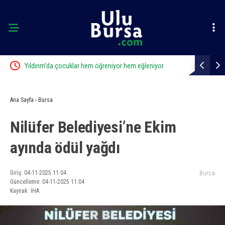
ezi
Yıldırım’da çocuklar hem öğreniyor hem eğleniyor
Aslı Hünel’
Ana Sayfa
›
Bursa
Nilüfer Belediyesi’ne Ekim
ayında ödül yağdı
Giriş: 04-11-2025 11:04
Bursa
Güncelleme: 04-11-2025 11:04
Kaynak: İHA