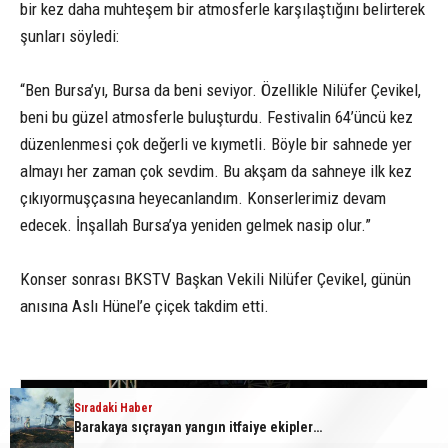
bir kez daha muhteşem bir atmosferle karşılaştığını belirterek
şunları söyledi:
“Ben Bursa’yı, Bursa da beni seviyor. Özellikle Nilüfer Çevikel,
beni bu güzel atmosferle buluşturdu. Festivalin 64’üncü kez
düzenlenmesi çok değerli ve kıymetli. Böyle bir sahnede yer
almayı her zaman çok sevdim. Bu akşam da sahneye ilk kez
çıkıyormuşçasına heyecanlandım. Konserlerimiz devam
edecek. İnşallah Bursa’ya yeniden gelmek nasip olur.”
Konser sonrası BKSTV Başkan Vekili Nilüfer Çevikel, günün
anısına Aslı Hünel’e çiçek takdim etti.
1
5
Sıradaki Haber
Sıradaki Haber
Aslı Hünel’den Bursa’da müzik ziyafeti
Barakaya sıçrayan yangın itfaiye ekiplerini harekete geçirdi