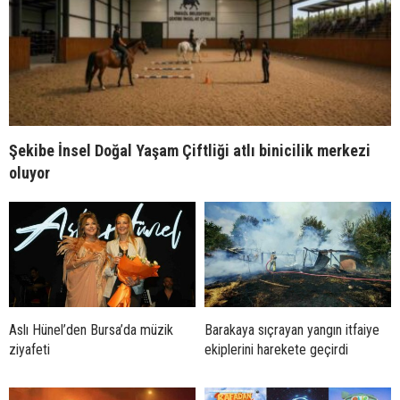
Şekibe İnsel Doğal Yaşam Çiftliği atlı binicilik merkezi
oluyor
Aslı Hünel’den Bursa’da müzik
Barakaya sıçrayan yangın itfaiye
ziyafeti
ekiplerini harekete geçirdi