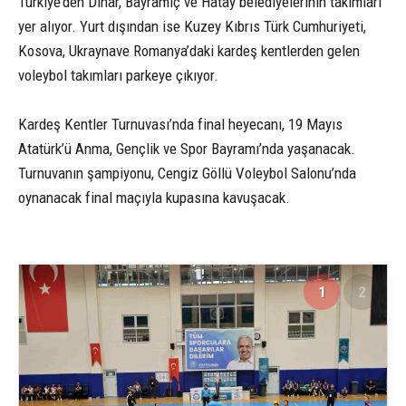
Türkiye’den Dinar, Bayramiç ve Hatay belediyelerinin takımları
yer alıyor. Yurt dışından ise Kuzey Kıbrıs Türk Cumhuriyeti,
Kosova, Ukraynave Romanya’daki kardeş kentlerden gelen
voleybol takımları parkeye çıkıyor.
Kardeş Kentler Turnuvası’nda final heyecanı, 19 Mayıs
Atatürk’ü Anma, Gençlik ve Spor Bayramı’nda yaşanacak.
Turnuvanın şampiyonu, Cengiz Göllü Voleybol Salonu’nda
oynanacak final maçıyla kupasına kavuşacak.
1
2