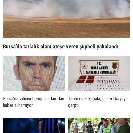
Bursa’da tarlalık alanı ateşe veren şüpheli yakalandı
Bursa’da zihinsel engelli adamdan
Tarihi eser kaçakçısı sert kayaya
haber alınamıyor
çarptı