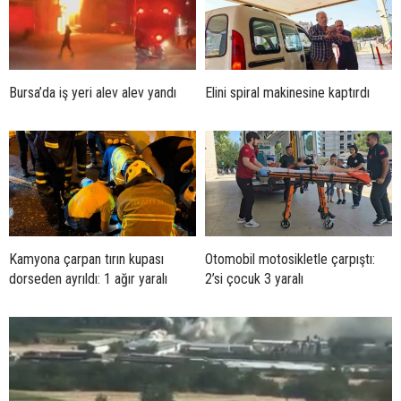
Bursa’da iş yeri alev alev yandı
Elini spiral makinesine kaptırdı
Kamyona çarpan tırın kupası
Otomobil motosikletle çarpıştı:
dorseden ayrıldı: 1 ağır yaralı
2’si çocuk 3 yaralı