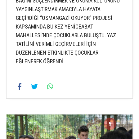
BAĞINI GÜÇLENDİRMEK VE OKUMA KÜLTÜRÜNÜ
YAYGINLAŞTIRMAK AMACIYLA HAYATA
GEÇİRDİĞİ “OSMANGAZİ OKUYOR” PROJESİ
KAPSAMINDA BU KEZ YENİCEABAT
MAHALLESİ’NDE ÇOCUKLARLA BULUŞTU. YAZ
TATİLİNİ VERİMLİ GEÇİRMELERİ İÇİN
DÜZENLENEN ETKİNLİKTE ÇOCUKLAR
EĞLENEREK ÖĞRENDİ.
5
5