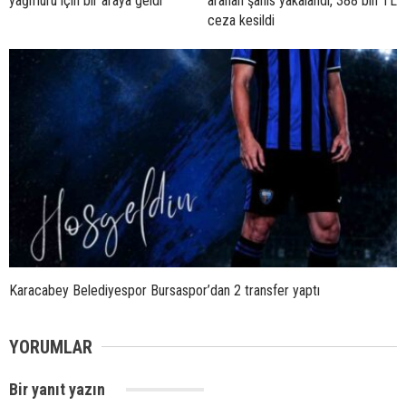
yağmuru için bir araya geldi
aranan şahıs yakalandı, 388 bin TL
ceza kesildi
Karacabey Belediyespor Bursaspor’dan 2 transfer yaptı
YORUMLAR
Bir yanıt yazın