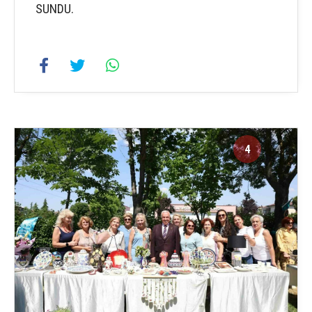
SUNDU.
4
4