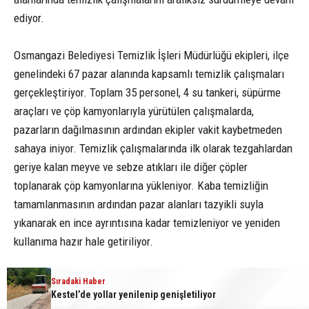
ediyor.
Osmangazi Belediyesi Temizlik İşleri Müdürlüğü ekipleri, ilçe
genelindeki 67 pazar alanında kapsamlı temizlik çalışmaları
gerçekleştiriyor. Toplam 35 personel, 4 su tankeri, süpürme
araçları ve çöp kamyonlarıyla yürütülen çalışmalarda,
pazarların dağılmasının ardından ekipler vakit kaybetmeden
sahaya iniyor. Temizlik çalışmalarında ilk olarak tezgahlardan
geriye kalan meyve ve sebze atıkları ile diğer çöpler
toplanarak çöp kamyonlarına yükleniyor. Kaba temizliğin
tamamlanmasının ardından pazar alanları tazyikli suyla
yıkanarak en ince ayrıntısına kadar temizleniyor ve yeniden
kullanıma hazır hale getiriliyor.
Yürütülen çalışmalar kapsamında Osmangazi’deki pazar
Sıradaki Haber
Sıradaki Haber
Kestel’de yollar yenilenip genişletiliyor
Osmangazi Belediyesi pazarlardan aylık 600 ton atık topluyor
alanlarından her ay yaklaşık 600 ton pazar atığı toplanıyor.