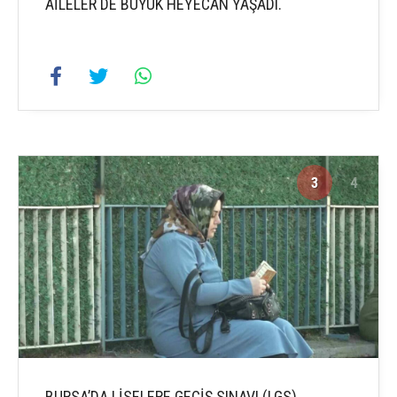
AİLELER DE BÜYÜK HEYECAN YAŞADI.
3
4
BURSA’DA LİSELERE GEÇİŞ SINAVI (LGS)