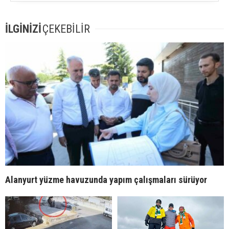
İLGİNİZİ
ÇEKEBİLİR
Alanyurt yüzme havuzunda yapım çalışmaları sürüyor