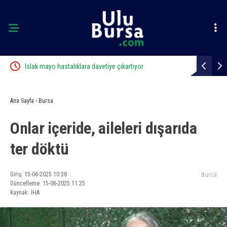
yor
Islak mayo hastalıklara davetiye çıkartıyor
Bir adımla 
can verdi
Ana Sayfa
›
Bursa
Onlar içeride, aileleri dışarıda
ter döktü
Giriş: 15-06-2025 10:38
Bursa
Güncelleme: 15-06-2025 11:25
Kaynak: İHA