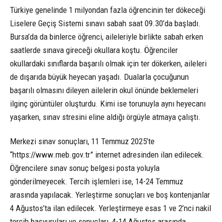
Türkiye genelinde 1 milyondan fazla öğrencinin ter dökeceği
Liselere Geçiş Sistemi sınavı sabah saat 09.30’da başladı.
Bursa’da da binlerce öğrenci, aileleriyle birlikte sabah erken
saatlerde sınava gireceği okullara koştu. Öğrenciler
okullardaki sınıflarda başarılı olmak için ter dökerken, aileleri
de dışarıda büyük heyecan yaşadı. Dualarla çocuğunun
başarılı olmasını dileyen ailelerin okul önünde beklemeleri
ilginç görüntüler oluşturdu. Kimi ise torunuyla aynı heyecanı
yaşarken, sınav stresini eline aldığı örgüyle atmaya çalıştı.
Merkezi sınav sonuçları, 11 Temmuz 2025’te
“https://www.meb.gov.tr” internet adresinden ilan edilecek.
Öğrencilere sınav sonuç belgesi posta yoluyla
gönderilmeyecek. Tercih işlemleri ise, 14-24 Temmuz
arasında yapılacak. Yerleştirme sonuçları ve boş kontenjanlar
4 Ağustos’ta ilan edilecek. Yerleştirmeye esas 1 ve 2’nci nakil
tercih başvuruları ve sonuçları, 4-14 Ağustos arasında