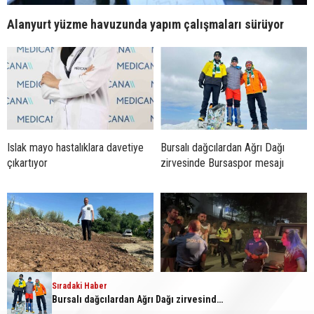
Alanyurt yüzme havuzunda yapım çalışmaları sürüyor
Islak mayo hastalıklara davetiye
Bursalı dağcılardan Ağrı Dağı
çıkartıyor
zirvesinde Bursaspor mesajı
Sıradaki Haber
Sıfır kimyasal sıfır maliyet:
Mahalleyi savaş alanına çevirdi,
Bursalı dağcılardan Ağrı Dağı zirvesinde Bursaspor mesajı
Bedava hayvansal gübreyle
alkollü kadın sürücü karıştığı