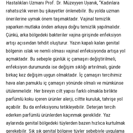
Hastalıkları Uzmanı Prof. Dr. Müzeyyen Uyanık, “Kadınlara
rahatsızlık veren bu şikayetler önlenebilir. Bu yolda uzman
önerilerine uymak önem taşımaktadır. Vajinal temizlik
yaparken mutlaka önden arkaya doğru temizlik yapılmalıdır.
Çünkü, arka bölgedeki bakteriler vajina girişinde enfeksiyon
artışı açısından tehdit oluşturur. Yazın kapalı kalan genital
bölgenin ıslak ve nemli olması vajinal enfeksiyonda artışa yol
açmaktadır. Bu sebeple günlük iç çamaşırı değiştirilmeli,
enfeksiyon durumunda ise değişim sıklığı artırılmalı, günde
birkaç kez değişim uygun olmaktadır. İç çamaşırı tercihimiz
hava alan pamuklu iç çamaşırı yönünde olmalı ve mümkünse
ütülenmelidir. Her bireyin cilt yapısı farklı olmakla birlikte
parfümlü koku içeren ürünler alerji, ciltte kuruluk, tahrişe yol
açabilir. Bu da enfeksiyonu tetikleyebilir. Deterjan tercih
ederken parfümlü ürünlerden kaçınmak gereklidir. Yaz
aylarında genital bölgedeki tüylerden bazen hızlıca kurtulmak
gerekebilir. Sık sık genital bölgeye tüyler sebebiyle uygulama