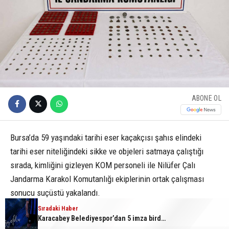
ABONE OL
Bursa’da 59 yaşındaki tarihi eser kaçakçısı şahıs elindeki
tarihi eser niteliğindeki sikke ve objeleri satmaya çalıştığı
sırada, kimliğini gizleyen KOM personeli ile Nilüfer Çalı
Jandarma Karakol Komutanlığı ekiplerinin ortak çalışması
sonucu suçüstü yakalandı.
Sıradaki Haber
Sıradaki Haber
Bursa’da zihinsel engelli adamdan haber alınamıyor
Karacabey Belediyespor’dan 5 imza birden
Olay, merkez Nilüfer ilçesi Çalı Mahallesi’nde yaşandı. Tarihi