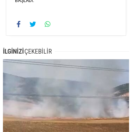
BAŞLADI.
İLGİNİZİ
ÇEKEBİLİR