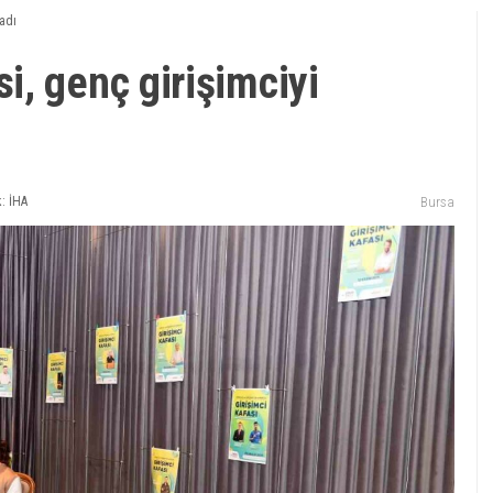
adı
, genç girişimciyi
: İHA
Bursa