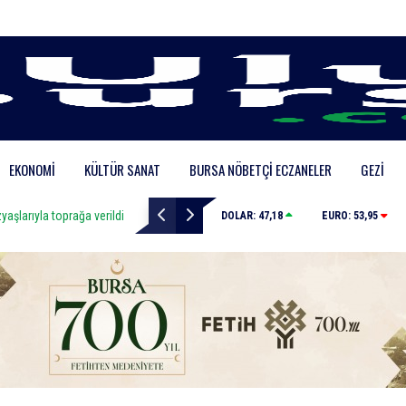
EKONOMI
KÜLTÜR SANAT
BURSA NÖBETÇI ECZANELER
GEZI
yla toprağa verildi
Uludağ’da orman yangını
DOLAR:
47,18
EURO:
53,95