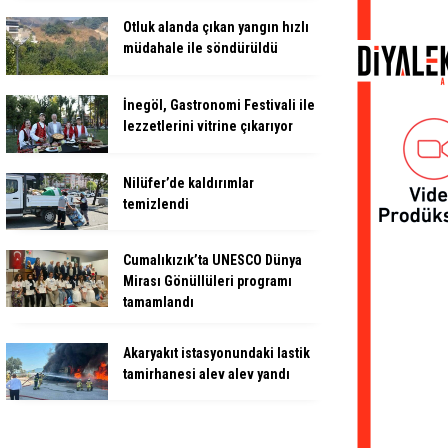
Otluk alanda çıkan yangın hızlı
müdahale ile söndürüldü
İnegöl, Gastronomi Festivali ile
lezzetlerini vitrine çıkarıyor
Nilüfer’de kaldırımlar
temizlendi
Cumalıkızık’ta UNESCO Dünya
Mirası Gönüllüleri programı
tamamlandı
Akaryakıt istasyonundaki lastik
tamirhanesi alev alev yandı