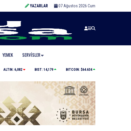
YAZARLAR
07 Ağustos 2026 Cum
YEMEK
SERVISLER
Büyükşehir’den afetlere hazır iki yeni mobil araç
ALTIN:
6,082
BIST:
14,179
BITCOIN:
$64.634