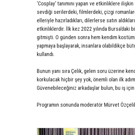
‘Cosplay’ tanımını yapan ve etkinliklere ilişkin 
sevdiği serilerdeki, filmlerdeki, çizgi romanla
elleriyle hazırladıkları, dilerlerse satın aldık
etkinliklerdir. İlk kez 2022 yılında Bursa’daki 
gitmişti. O günden sonra hem kendim kostüm y
yapmaya başlayarak, insanlara olabildikçe bütç
kullandı.
Bunun yanı sıra Çelik, gelen soru üzerine kend
korkulacak hiçbir şey yok, önemli olan ilk adı
Güvenebileceğiniz arkadaşlar bulun, bu iş için 
Programın sonunda moderatör Mürvet Özçelik t