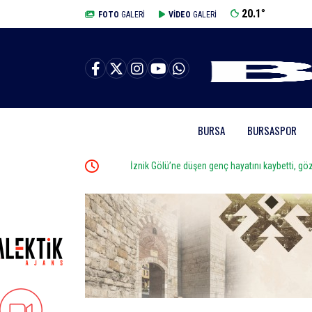
20.1
°
BURSA
FOTO
GALERİ
VİDEO
GALERİ
BURSA
BURSASPOR
İznik Gölü’ne düşen genç hayatını kaybetti, gözyaşları