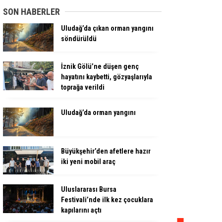
SON HABERLER
Uludağ’da çıkan orman yangını
söndürüldü
İznik Gölü’ne düşen genç
hayatını kaybetti, gözyaşlarıyla
toprağa verildi
Uludağ’da orman yangını
Büyükşehir’den afetlere hazır
iki yeni mobil araç
Uluslararası Bursa
Festivali’nde ilk kez çocuklara
kapılarını açtı