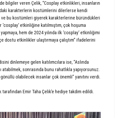
de bilgiler veren Çelik, “Cosplay etkinlikleri, insanların
rdaki karakterlerin kostümlerini dilerlerse kendi
ları ve bu kostümleri giyerek karakterlerine büründükleri
bir ‘cosplay’ etkinliğine katılmıştım, çok hoşuma
apmaya, hem de 2024 yılında ilk ‘cosplay’ etkinliğimi
e dostu etkinlikler ulaştırmaya çalıştım” ifadelerini
isini dinlemeye gelen katılımcılara ise, “Aslında
mı atabilmek, sonrasında bunu rahatlıkla yapıyorsunuz.
gönüllü olabilecek insanlar çok önemli” yanıtını verdi.
arafından Emir Taha Çelik’e hediye takdim edildi.