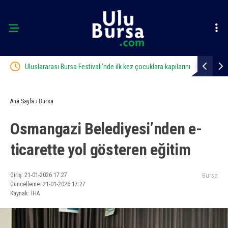
pılarını
Otluk alanda çıkan yangın hızlı müdahale ile söndürüldü
İnegöl, Gast
Ana Sayfa
›
Bursa
Osmangazi Belediyesi’nden e-
ticarette yol gösteren eğitim
Giriş: 21-01-2026 17:27
Bursa
Güncelleme: 21-01-2026 17:27
Kaynak: İHA