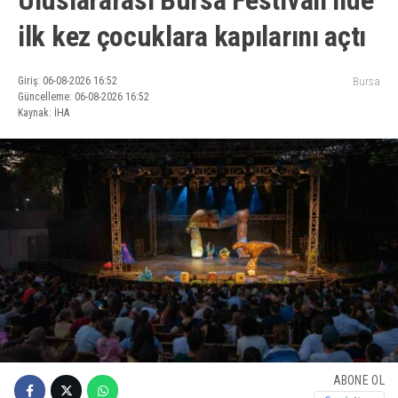
ilk kez çocuklara kapılarını açtı
Giriş: 06-08-2026 16:52
Bursa
Güncelleme: 06-08-2026 16:52
Kaynak: İHA
ABONE OL