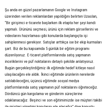
Şu anda en güzel pazarlamanın Google ve Instagram
üzerinden verilen reklamlardan yapıldığını belirten Uzaslan,
“Bir girişimci e-ticarete başlarken ilk etapta her şeyi kendi
yapmalı. Ürününü seçmesi, ürünü için reklam görsellerini ve
videolarını hazırlaması gibi konularda başlangıçta işi
sahiplenmesi gerekiyor. Satışlar arttıkça ise bir ekip kurmaları
şart. Biz de bu kapsamda 5 günlük bir eğitim programı
düzenliyoruz. E-ticaret platformlarında satış yapmanın
inceliklerini ve püf noktalarını detaylı şekilde anlatıyoruz.
Bugün gerçekleştirdiğimiz ilk eğitimde hedef kitleye nasıl
ulaşılacağını ele aldık. İkinci eğitimde ürünlerin nerelerde
satılabileceğini, üçüncü eğitimde sosyal medya
platformlarında satış yapmanın püf noktalarını öğreteceğiz.
Dördüncü gün kargolama ve gönderim süreçlerine
odaklanacağız. Beşinci ve son eğitimimizde ise müşteri takibi
ile müşteri yönetimi konularını ele alacağız” diye konuştu.