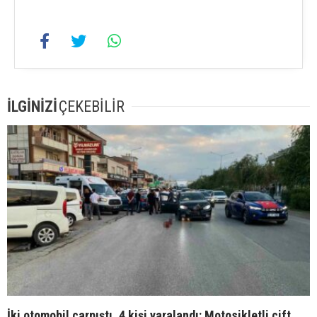
İLGİNİZİ
ÇEKEBİLİR
İki otomobil çarpıştı, 4 kişi yaralandı: Motosikletli çift