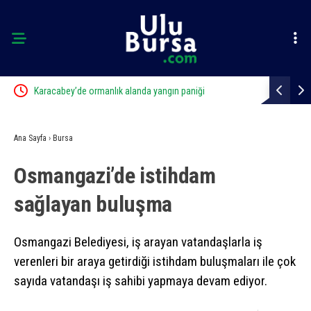
ft
Karacabey’de ormanlık alanda yangın paniği
Bursa’da sa
Ana Sayfa
›
Bursa
Osmangazi’de istihdam
sağlayan buluşma
Osmangazi Belediyesi, iş arayan vatandaşlarla iş
verenleri bir araya getirdiği istihdam buluşmaları ile çok
sayıda vatandaşı iş sahibi yapmaya devam ediyor.