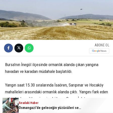
ABONE OL
Bursa’nın İnegöl ilçesinde ormanlık alanda çıkan yangına
havadan ve karadan müdahale başlatıldı.
Yangın saat 15.30 sıralarında İsaören, Sarıpınar ve Hocaköy
mahalleleri arasındaki ormanlık alanda çıktı. Yangını fark eden
vatandaşların ihbarı üzerine bölgeye Orman İşletme
Sıradaki Haber
Sıradaki Haber
Müdürlüğü’ne bağlı arazözler ve itfaiye ekipleri sevk edildi.
İnegöl’de orman yangını; Havadan ve karadan müdahale başlatıldı
Osmangazi’de geleceğin yüzücüleri sertifikalarını aldı