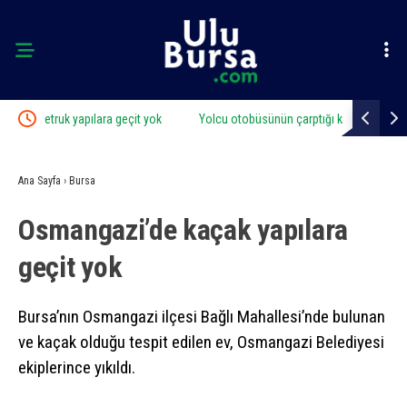
ok
Yolcu otobüsünün çarptığı kadın ağır yaralandı
Bursaspor’
açıklandı
Ana Sayfa
›
Bursa
Osmangazi’de kaçak yapılara
geçit yok
Bursa’nın Osmangazi ilçesi Bağlı Mahallesi’nde bulunan
ve kaçak olduğu tespit edilen ev, Osmangazi Belediyesi
ekiplerince yıkıldı.