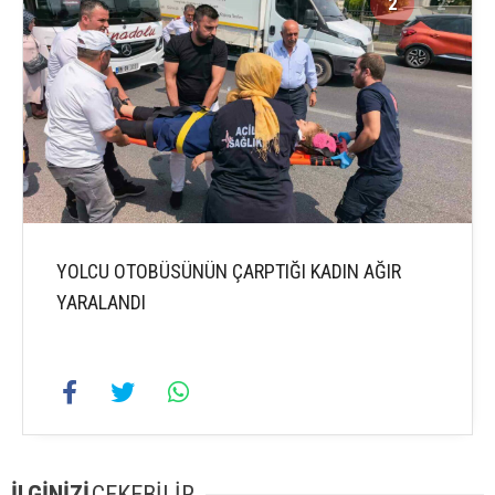
2
2
YOLCU OTOBÜSÜNÜN ÇARPTIĞI KADIN AĞIR
YARALANDI
İLGİNİZİ
ÇEKEBİLİR