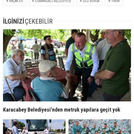
KAÇAK EV
OSMANGAZI BELEDIYESI
ULU BURSA
YIKIM
İLGİNİZİ
ÇEKEBİLİR
Karacabey Belediyesi’nden metruk yapılara geçit yok