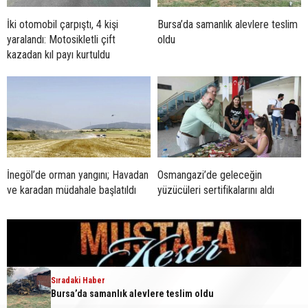
İki otomobil çarpıştı, 4 kişi
Bursa’da samanlık alevlere teslim
yaralandı: Motosikletli çift
oldu
kazadan kıl payı kurtuldu
İnegöl’de orman yangını; Havadan
Osmangazi’de geleceğin
ve karadan müdahale başlatıldı
yüzücüleri sertifikalarını aldı
Sıradaki Haber
Sıradaki Haber
Bursa’da samanlık alevlere teslim oldu
Karacabey’de ormanlık alanda yangın paniği