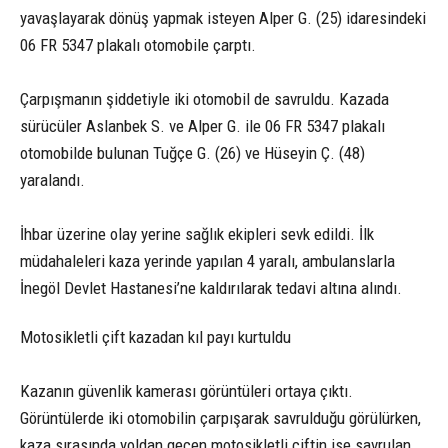
yavaşlayarak dönüş yapmak isteyen Alper G. (25) idaresindeki
06 FR 5347 plakalı otomobile çarptı.
Çarpışmanın şiddetiyle iki otomobil de savruldu. Kazada
sürücüler Aslanbek S. ve Alper G. ile 06 FR 5347 plakalı
otomobilde bulunan Tuğçe G. (26) ve Hüseyin Ç. (48)
yaralandı.
İhbar üzerine olay yerine sağlık ekipleri sevk edildi. İlk
müdahaleleri kaza yerinde yapılan 4 yaralı, ambulanslarla
İnegöl Devlet Hastanesi’ne kaldırılarak tedavi altına alındı.
Motosikletli çift kazadan kıl payı kurtuldu
Kazanın güvenlik kamerası görüntüleri ortaya çıktı.
Görüntülerde iki otomobilin çarpışarak savrulduğu görülürken,
kaza sırasında yoldan geçen motosikletli çiftin ise savrulan