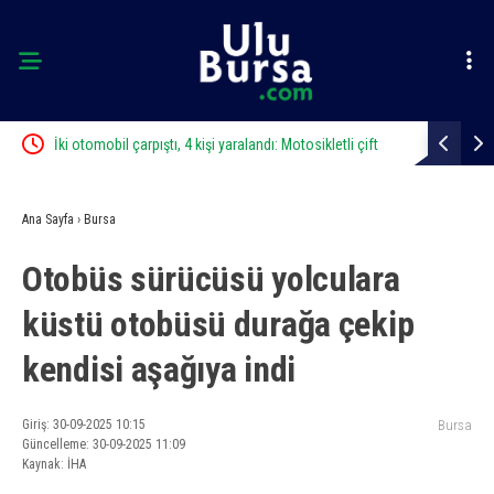
İki otomobil çarpıştı, 4 kişi yaralandı: Motosikletli çift
Karacabey’d
kazadan kıl payı kurtuldu
Ana Sayfa
›
Bursa
Otobüs sürücüsü yolculara
küstü otobüsü durağa çekip
kendisi aşağıya indi
Giriş: 30-09-2025 10:15
Bursa
Güncelleme: 30-09-2025 11:09
Kaynak: İHA