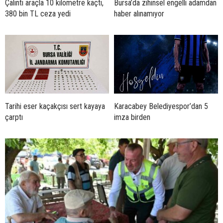
Çalıntı araçla 10 kilometre kaçtı,
Bursa’da zihinsel engelli adamdan
380 bin TL ceza yedi
haber alınamıyor
Tarihi eser kaçakçısı sert kayaya
Karacabey Belediyespor’dan 5
çarptı
imza birden