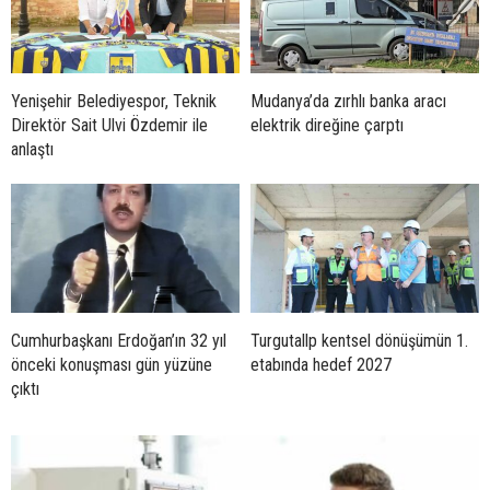
Yenişehir Belediyespor, Teknik
Mudanya’da zırhlı banka aracı
Direktör Sait Ulvi Özdemir ile
elektrik direğine çarptı
anlaştı
Cumhurbaşkanı Erdoğan’ın 32 yıl
Turgutallp kentsel dönüşümün 1.
önceki konuşması gün yüzüne
etabında hedef 2027
çıktı