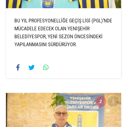
BU YIL PROFESYONELLİĞE GEÇİŞ LİGİ (PGL)’NDE
MÜCADELE EDECEK OLAN YENİŞEHİR
BELEDİYESPOR, YENİ SEZON ÖNCESİNDEKİ
YAPILANMASINI SÜRDÜRÜYOR.
2
2