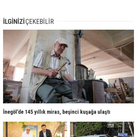
İLGİNİZİ
ÇEKEBİLİR
İnegöl’de 145 yıllık miras, beşinci kuşağa ulaştı