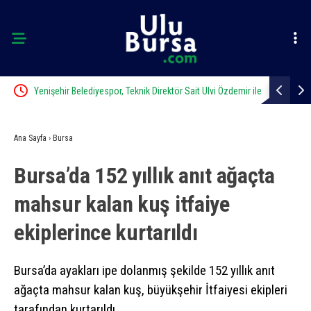
Yenişehir Belediyespor, Teknik Direktör Sait Ulvi Özdemir ile
Bisikletiyle
anlaştı
Ana Sayfa
›
Bursa
Bursa’da 152 yıllık anıt ağaçta
mahsur kalan kuş itfaiye
ekiplerince kurtarıldı
Bursa’da ayakları ipe dolanmış şekilde 152 yıllık anıt
ağaçta mahsur kalan kuş, büyükşehir İtfaiyesi ekipleri
tarafından kurtarıldı.