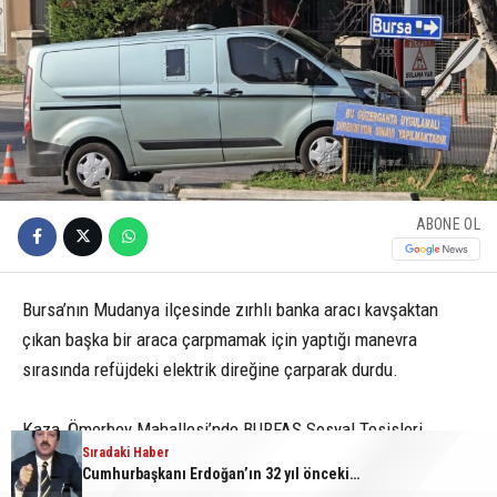
ABONE OL
Bursa’nın Mudanya ilçesinde zırhlı banka aracı kavşaktan
çıkan başka bir araca çarpmamak için yaptığı manevra
sırasında refüjdeki elektrik direğine çarparak durdu.
Kaza, Ömerbey Mahallesi’nde BURFAŞ Sosyal Tesisleri
Sıradaki Haber
önündeki kavşakta meydana geldi. Bursa istikametine seyir
Cumhurbaşkanı Erdoğan’ın 32 yıl önceki konuşması gün yüzüne çıktı
halinde olan zırhlı banka aracının sürücüsü, kavşaktan çıkan