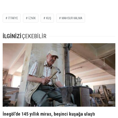
ITFAIYE
IZNIK
KUŞ
MAHSUR KALMA
İLGİNİZİ
ÇEKEBİLİR
İnegöl’de 145 yıllık miras, beşinci kuşağa ulaştı