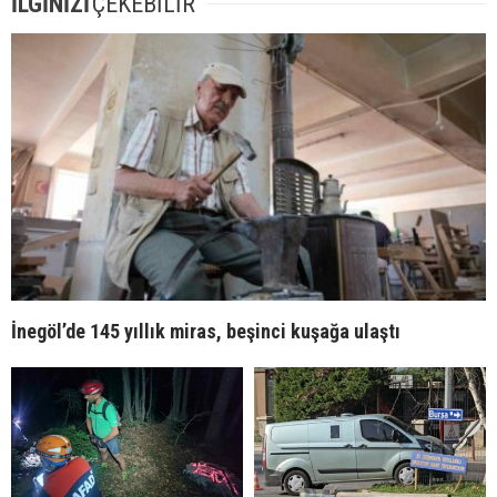
İLGİNİZİ
ÇEKEBİLİR
İnegöl’de 145 yıllık miras, beşinci kuşağa ulaştı