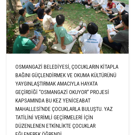
OSMANGAZİ BELEDİYESİ, ÇOCUKLARIN KİTAPLA
BAĞINI GÜÇLENDİRMEK VE OKUMA KÜLTÜRÜNÜ
YAYGINLAŞTIRMAK AMACIYLA HAYATA
GEÇİRDİĞİ “OSMANGAZİ OKUYOR” PROJESİ
KAPSAMINDA BU KEZ YENİCEABAT
MAHALLESİ’NDE ÇOCUKLARLA BULUŞTU. YAZ
TATİLİNİ VERİMLİ GEÇİRMELERİ İÇİN
DÜZENLENEN ETKİNLİKTE ÇOCUKLAR
EĞLENEREK ÖĞRENDİ.