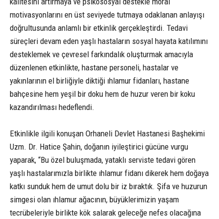
kalitesini artırmaya ve psikososyal destekle moral
motivasyonlarını en üst seviyede tutmaya odaklanan anlayışı
doğrultusunda anlamlı bir etkinlik gerçekleştirdi. Tedavi
süreçleri devam eden yaşlı hastaların sosyal hayata katılımını
desteklemek ve çevresel farkındalık oluşturmak amacıyla
düzenlenen etkinlikte, hastane personeli, hastalar ve
yakınlarının el birliğiyle diktiği ıhlamur fidanları, hastane
bahçesine hem yeşil bir doku hem de huzur veren bir koku
kazandırılması hedeflendi.
Etkinlikle ilgili konuşan Orhaneli Devlet Hastanesi Başhekimi
Uzm. Dr. Hatice Şahin, doğanın iyileştirici gücüne vurgu
yaparak, “Bu özel buluşmada, yataklı serviste tedavi gören
yaşlı hastalarımızla birlikte ıhlamur fidanı dikerek hem doğaya
katkı sunduk hem de umut dolu bir iz bıraktık. Şifa ve huzurun
simgesi olan ıhlamur ağacının, büyüklerimizin yaşam
tecrübeleriyle birlikte kök salarak geleceğe nefes olacağına