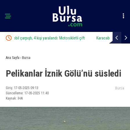
i çift
Karacabey’de ormanlık alanda yangın paniği
Bursa’da
Ana Sayfa
›
Bursa
Pelikanlar İznik Gölü’nü süsledi
Giriş: 17-05-2025 09:13
Bursa
Güncelleme: 17-05-2025 11:40
Kaynak: İHA