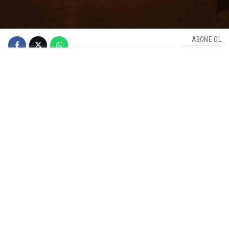
ABONE OL
Bursa’nın Karacabey ilçesinde Canbalı Köprüsü’nün altındaki
ormanlık alanda yangın çıktı. Yangın, ekiplerin müdahalesiyle
büyümeden söndürüldü.
Edinilen bilgiye göre, Canbalı Köprüsü altında bulunan
ormanlık alanda henüz belirlenemeyen bir nedenle yangın
çıktı. İhbar üzerine bölgeye Orman Bölge Müdürlüğü ekipleri
ile itfaiye ekipleri sevk edildi. Ekiplerin müdahalesiyle yangın
kontrol altına alınarak söndürüldü. Yangının çıkış nedeninin
belirlenmesi için inceleme başlatıldı.