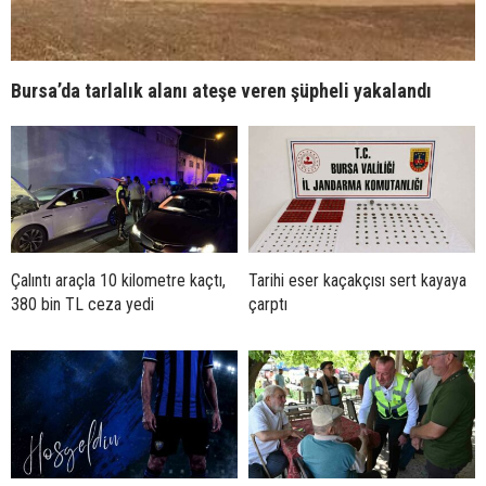
Bursa’da tarlalık alanı ateşe veren şüpheli yakalandı
Çalıntı araçla 10 kilometre kaçtı,
Tarihi eser kaçakçısı sert kayaya
380 bin TL ceza yedi
çarptı