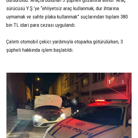
durduruldu. Araçta bulunan 3 şüpheli gözaltına alındı. Araç
sürücüsü Y.Ş.’ye “ehliyetsiz araç kullanmak, dur ihtarına
uymamak ve sahte plaka kullanmak” suçlarından toplam 380
bin TL idari para cezası uygulandı.
Çalıntı otomobil çekici yardımıyla otoparka götürülürken, 3
şüpheli hakkında işlem başlatıldı.
1
5