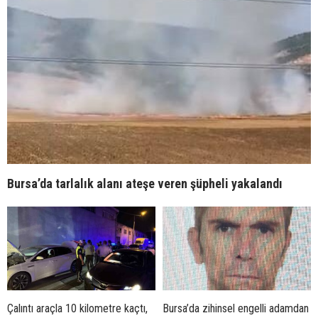
Bursa’da tarlalık alanı ateşe veren şüpheli yakalandı
Çalıntı araçla 10 kilometre kaçtı,
Bursa’da zihinsel engelli adamdan