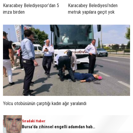
Karacabey Belediyespor’dan 5
Karacabey Belediyesi’nden
imza birden
metruk yapılara geçit yok
Yolcu otobüsünün çarptığı kadın ağır yaralandı
YORUMLAR
Sıradaki Haber
Bursa’da zihinsel engelli adamdan haber alınamıyor