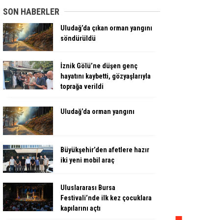
SON HABERLER
Uludağ’da çıkan orman yangını
söndürüldü
İznik Gölü’ne düşen genç
hayatını kaybetti, gözyaşlarıyla
toprağa verildi
Uludağ’da orman yangını
Büyükşehir’den afetlere hazır
iki yeni mobil araç
Uluslararası Bursa
Festivali’nde ilk kez çocuklara
kapılarını açtı