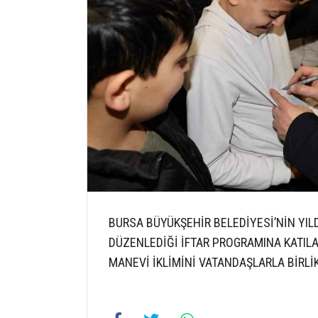
BURSA BÜYÜKŞEHİR BELEDİYESİ’NİN YIL
DÜZENLEDİĞİ İFTAR PROGRAMINA KATIL
MANEVİ İKLİMİNİ VATANDAŞLARLA BİRLİK