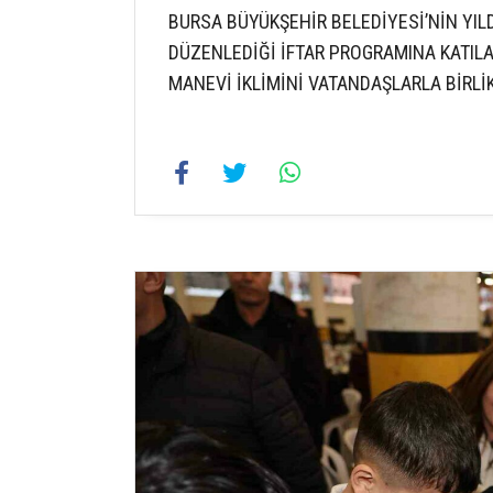
BURSA BÜYÜKŞEHİR BELEDİYESİ’NİN YIL
DÜZENLEDİĞİ İFTAR PROGRAMINA KATIL
MANEVİ İKLİMİNİ VATANDAŞLARLA BİRLİK