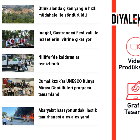
Otluk alanda çıkan yangın hızlı
müdahale ile söndürüldü
İnegöl, Gastronomi Festivali ile
lezzetlerini vitrine çıkarıyor
Nilüfer’de kaldırımlar
temizlendi
Cumalıkızık’ta UNESCO Dünya
Mirası Gönüllüleri programı
tamamlandı
Akaryakıt istasyonundaki lastik
tamirhanesi alev alev yandı