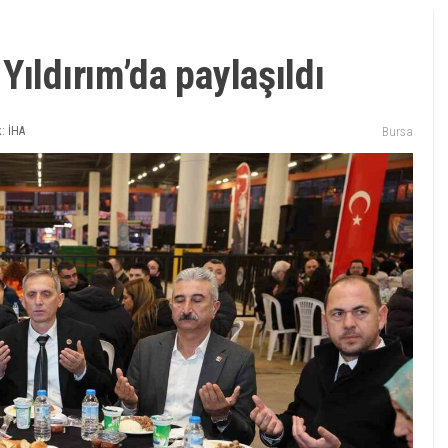
ıldırım’da paylaşıldı
: İHA
Bursa