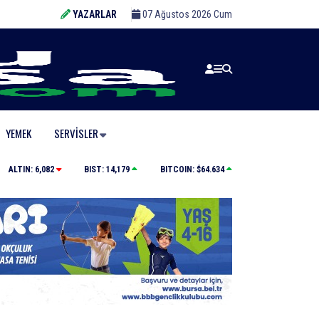
YAZARLAR
07 Ağustos 2026 Cum
YEMEK
SERVISLER
Büyükşehir’den afetlere hazır iki yeni mobil araç
ALTIN:
6,082
BIST:
14,179
BITCOIN:
$64.634