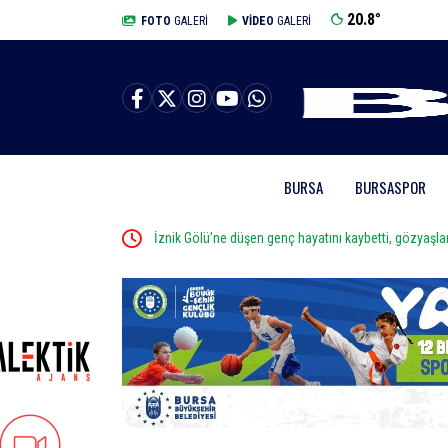
20.8
°
BURSA
FOTO
GALERİ
VİDEO
GALERİ
BURSA
BURSASPOR
İznik Gölü’ne düşen genç hayatını kaybetti, gözyaşları