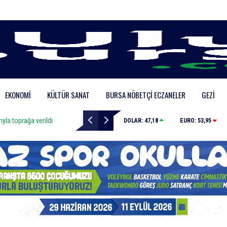
EKONOMI
KÜLTÜR SANAT
BURSA NÖBETÇI ECZANELER
GEZI
yla toprağa verildi
Uludağ’da orman yangını
DOLAR:
47,18
EURO:
53,95