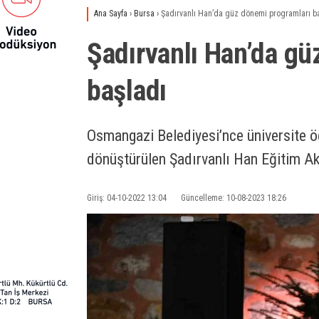
Ana Sayfa
›
Bursa
›
Şadırvanlı Han’da güz dönemi programları b
Şadırvanlı Han’da gü
başladı
Osmangazi Belediyesi’nce üniversite öğ
dönüştürülen Şadırvanlı Han Eğitim A
Giriş: 04-10-2022 13:04
Güncelleme: 10-08-2023 18:26