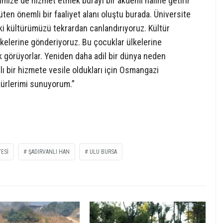
erimize de hizmet etmek burayı bir akdemi haline getirir
rüten önemli bir faaliyet alanı oluştu burada. Üniversite
ski kültürümüzü tekrardan canlandırıyoruz. Kültür
ülkelerine gönderiyoruz. Bu çocuklar ülkelerine
arak görüyorlar. Yeniden daha adil bir dünya neden
lı bir hizmete vesile oldukları için Osmangazi
ürlerimi sunuyorum.”
ESI
ŞADIRVANLI HAN
ULU BURSA