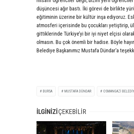
misafir öğrenciler değil, bizim yerli öğrencil
düşüncesi ağır bastı. İki görevi de birlikte yü
eğitiminin üzerine bir kültür inşa ediyoruz. E
atmosferi içerisinde bu çocukları yetiştirip, 
gittiklerinde Türkiye’yi bir iyi niyet elçisi ol
olmasın. Bu çok önemli bir hadise. Böyle hayır
Belediye Başkanımız Mustafa Dündar’a teşekk
BURSA
MUSTAFA DÜNDAR
OSMANGAZI BELEDIY
İLGİNİZİ
ÇEKEBİLİR