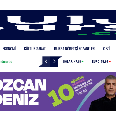
EKONOMI
KÜLTÜR SANAT
BURSA NÖBETÇI ECZANELER
GEZI
dü
İnegöl, Gastronomi Festivali ile lezzetlerini vitrine çık
DOLAR:
47,18
EURO:
53,95