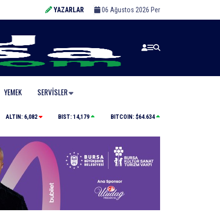
YAZARLAR
06 Ağustos 2026 Per
YEMEK
SERVISLER
arıyor
Nilüfer’de kaldırımlar temizlendi
ALTIN:
6,082
BIST:
14,179
BITCOIN:
$64.634