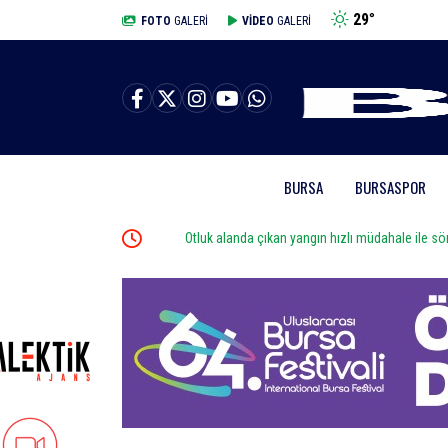
29
°
BURSA
FOTO
GALERİ
VİDEO
GALERİ
BURSA
BURSASPOR
rını açtı
Otluk alanda çıkan yangın hızlı müdahale ile söndürül