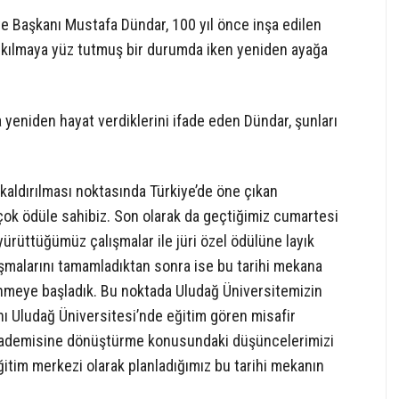
 Başkanı Mustafa Dündar, 100 yıl önce inşa edilen
 yıkılmaya yüz tutmuş bir durumda iken yeniden ayağa
yeniden hayat verdiklerini ifade eden Dündar, şunları
 kaldırılması noktasında Türkiye’de öne çıkan
rçok ödüle sahibiz. Son olarak da geçtiğimiz cumartesi
 yürüttüğümüz çalışmalar ile jüri özel ödülüne layık
ışmalarını tamamladıktan sonra ise bu tarihi mekana
ünmeye başladık. Bu noktada Uludağ Üniversitemizin
nı Uludağ Üniversitesi’nde eğitim gören misafir
 akademisine dönüştürme konusundaki düşüncelerimizi
 eğitim merkezi olarak planladığımız bu tarihi mekanın