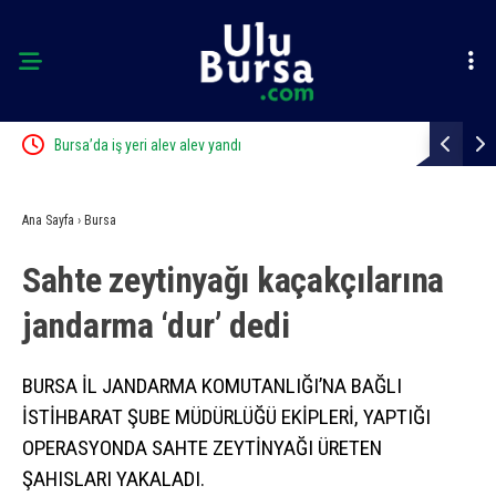
Bursa’da iş yeri alev alev yandı
Elini spiral
Ana Sayfa
›
Bursa
Sahte zeytinyağı kaçakçılarına
jandarma ‘dur’ dedi
BURSA İL JANDARMA KOMUTANLIĞI’NA BAĞLI
İSTİHBARAT ŞUBE MÜDÜRLÜĞÜ EKİPLERİ, YAPTIĞI
OPERASYONDA SAHTE ZEYTİNYAĞI ÜRETEN
ŞAHISLARI YAKALADI.