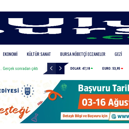
EKONOMI
KÜLTÜR SANAT
BURSA NÖBETÇI ECZANELER
GEZI
i.. Gerçek sonradan çıktı
Nilüfer’e 7 yeni park kazandırılıyor
DOLAR:
47,18
EURO:
53,95