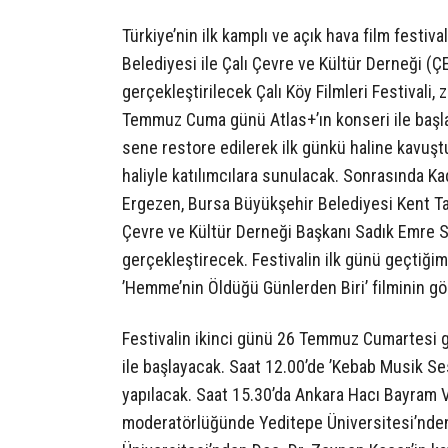
Türkiye’nin ilk kamplı ve açık hava film festiva
Belediyesi ile Çalı Çevre ve Kültür Derneği (Ç
gerçekleştirilecek Çalı Köy Filmleri Festivali, 
Temmuz Cuma günü Atlas+’ın konseri ile başlay
sene restore edilerek ilk günkü haline kavuştu
haliyle katılımcılara sunulacak. Sonrasında K
Ergezen, Bursa Büyükşehir Belediyesi Kent Tar
Çevre ve Kültür Derneği Başkanı Sadık Emre Sak
gerçekleştirecek. Festivalin ilk günü geçtiğim
’Hemme’nin Öldüğü Günlerden Biri’ filminin gö
Festivalin ikinci günü 26 Temmuz Cumartesi gü
ile başlayacak. Saat 12.00’de ’Kebab Musik Ses
yapılacak. Saat 15.30’da Ankara Hacı Bayram V
moderatörlüğünde Yeditepe Üniversitesi’nden 