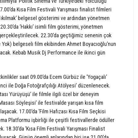
ılımıyla ’Politik Sinema ve Türkiye’deki Yolculuğu’
.00’da Kısa Film Festivali Yarışması finalist filmleri
’Yıkılmak’ belgesel gösterimi ve ardından yönetmen
 20.30’da ’Hakkı’ isimli film gösterimi, yönetmen
gerçekleştirilecek. 22.30’da geçtiğimiz senenin çok
e Yok) belgeseli film ekibinden Ahmet Boyacıoğlu’nun
acak. Kebab Musik Dj Performance ile ikinci gün
nlikler saat 09.00’da Ecem Gürbüz ile ’Yogaçalı’
İnci ile Doğa Fotoğrafçılığı Atölyesi’ düzenlenecek.
ası Yürüyüşü’ ile filmle ilgili özel bir deneyim
sası Söyleşisi’ ile festivalde yarışan kısa film
ylaşacak. 17.00’da ’Film Hafızası Kısa Film Seçkisi
ma Platformu işbirliği ile çeşitli festivallerde ödüller
. 18.30’da ’Kısa Film Festivali Yarışması Finalist
uluşacak. Günün önemli anlarından biri ise 21.00’da