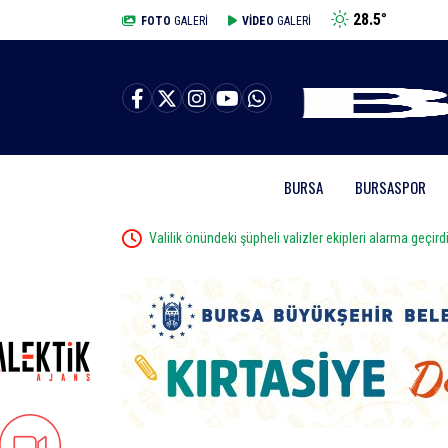
28.5
°
BURSA
FOTO
GALERİ
VİDEO
GALERİ
BURSA
BURSASPOR
öleni
Valilik önündeki şüpheli valizler ekipleri alarma geçird