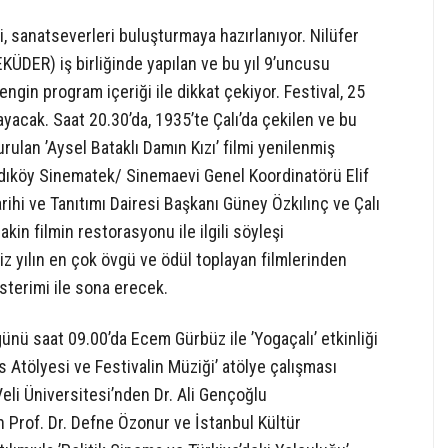
li, sanatseverleri buluşturmaya hazırlanıyor. Nilüfer
EKÜDER) iş birliğinde yapılan ve bu yıl 9’uncusu
zengin program içeriği ile dikkat çekiyor. Festival, 25
acak. Saat 20.30’da, 1935’te Çalı’da çekilen ve bu
rulan ’Aysel Bataklı Damın Kızı’ filmi yenilenmiş
adıköy Sinematek/ Sinemaevi Genel Koordinatörü Elif
ihi ve Tanıtımı Dairesi Başkanı Güney Özkılınç ve Çalı
in filmin restorasyonu ile ilgili söyleşi
iz yılın en çok övgü ve ödül toplayan filmlerinden
sterimi ile sona erecek.
nü saat 09.00’da Ecem Gürbüz ile ’Yogaçalı’ etkinliği
 Atölyesi ve Festivalin Müziği’ atölye çalışması
eli Üniversitesi’nden Dr. Ali Gençoğlu
Prof. Dr. Defne Özonur ve İstanbul Kültür