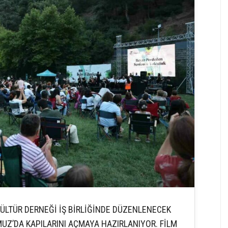
 KÜLTÜR DERNEĞİ İŞ BİRLİĞİNDE DÜZENLENECEK
MMUZ’DA KAPILARINI AÇMAYA HAZIRLANIYOR. FİLM