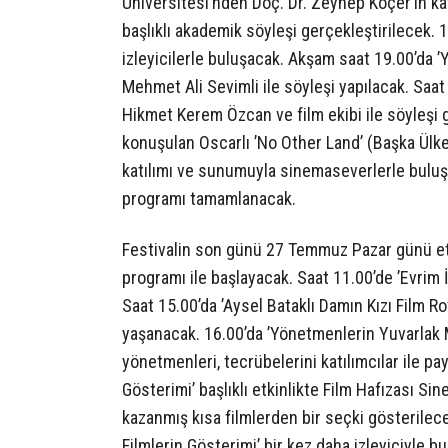
Üniversitesi’nden Doç. Dr. Zeynep Koçer’in kat
başlıklı akademik söyleşi gerçekleştirilecek. 17
izleyicilerle buluşacak. Akşam saat 19.00’da 
Mehmet Ali Sevimli ile söyleşi yapılacak. Saat
Hikmet Kerem Özcan ve film ekibi ile söyleşi 
konuşulan Oscarlı ’No Other Land’ (Başka Ülk
katılımı ve sunumuyla sinemaseverlerle buluş
programı tamamlanacak.
Festivalin son günü 27 Temmuz Pazar günü etki
programı ile başlayacak. Saat 11.00’de ’Evrim 
Saat 15.00’da ’Aysel Bataklı Damın Kızı Film Rot
yaşanacak. 16.00’da ’Yönetmenlerin Yuvarlak Ma
yönetmenleri, tecrübelerini katılımcılar ile pa
Gösterimi’ başlıklı etkinlikte Film Hafızası Sine
kazanmış kısa filmlerden bir seçki gösterilecek
Filmlerin Gösterimi’ bir kez daha izleyiciyle b