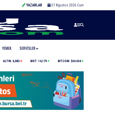
YAZARLAR
07 Ağustos 2026 Cum
YEMEK
SERVISLER
Büyükşehir’den İnegöl’e ulaşım hamlesi
ALTIN:
6,082
BIST:
14,179
BITCOIN:
$64.634