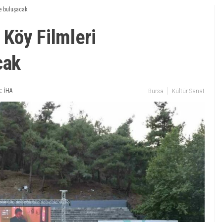
de buluşacak
 Köy Filmleri
cak
: İHA
Bursa
Kültür Sanat