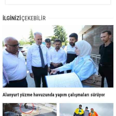
İLGİNİZİ
ÇEKEBİLİR
Alanyurt yüzme havuzunda yapım çalışmaları sürüyor