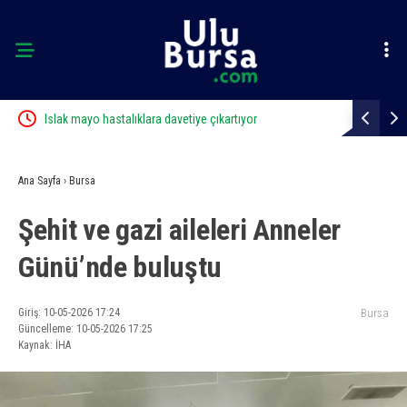
yor
Islak mayo hastalıklara davetiye çıkartıyor
Bir adımla 
can verdi
Ana Sayfa
›
Bursa
Şehit ve gazi aileleri Anneler
Günü’nde buluştu
Giriş: 10-05-2026 17:24
Bursa
Güncelleme: 10-05-2026 17:25
Kaynak: İHA