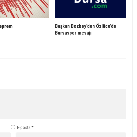
deprem
Başkan Bozbey’den Özlüce’de
Bursaspor mesajı
E-posta
*