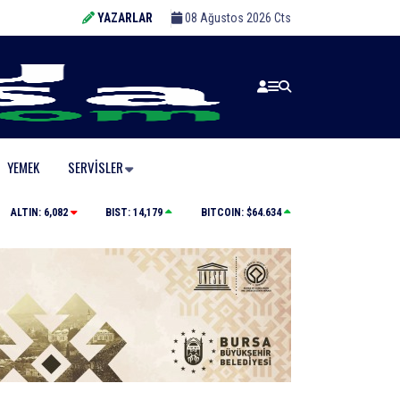
YAZARLAR
08 Ağustos 2026 Cts
YEMEK
SERVISLER
Tarihi eser kaçakçısı sert kayaya çarptı
ALTIN:
6,082
BIST:
14,179
BITCOIN:
$64.634