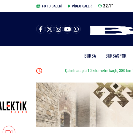
22.1
°
BURSA
FOTO
GALERİ
VİDEO
GALERİ
BURSA
BURSASPOR
Çalıntı araçla 10 kilometre kaçtı, 380 bin TL ceza yedi