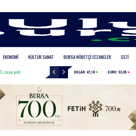
EKONOMI
KÜLTÜR SANAT
BURSA NÖBETÇI ECZANELER
GEZI
Bursa’da zihinsel engelli adamdan haber alınamıyor
DOLAR:
47,18
EURO:
53,95