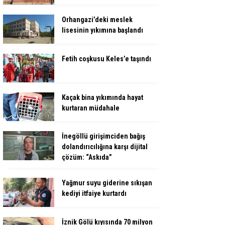
Orhangazi’deki meslek
lisesinin yıkımına başlandı
Fetih coşkusu Keles’e taşındı
Kaçak bina yıkımında hayat
kurtaran müdahale
İnegöllü girişimciden bağış
dolandırıcılığına karşı dijital
çözüm: “Askıda”
Yağmur suyu giderine sıkışan
kediyi itfaiye kurtardı
İznik Gölü kıyısında 70 milyon