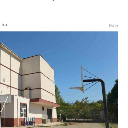
: İHA
Bursa