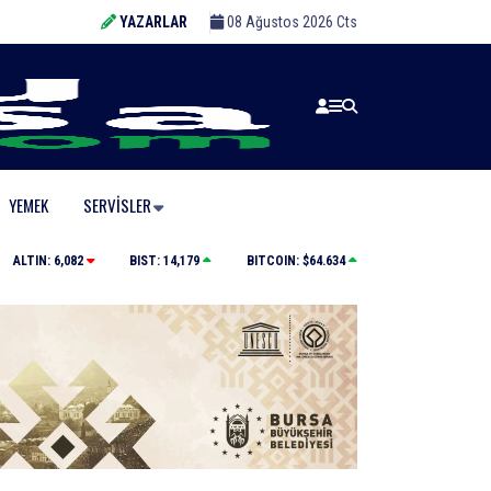
YAZARLAR
08 Ağustos 2026 Cts
YEMEK
SERVISLER
Kaçak bina yıkımında hayat kurtaran müdahale
ALTIN:
6,082
BIST:
14,179
BITCOIN:
$64.634