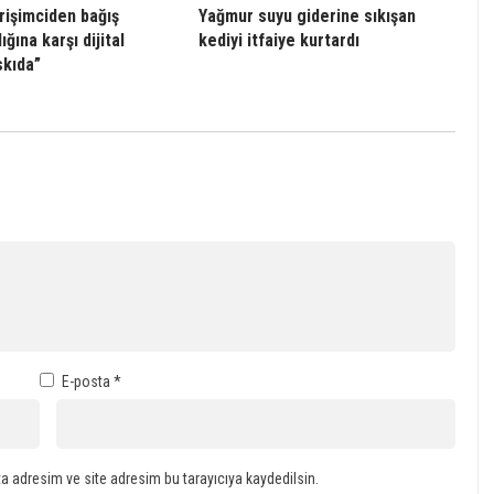
irişimciden bağış
Yağmur suyu giderine sıkışan
ığına karşı dijital
kediyi itfaiye kurtardı
skıda”
E-posta
*
a adresim ve site adresim bu tarayıcıya kaydedilsin.