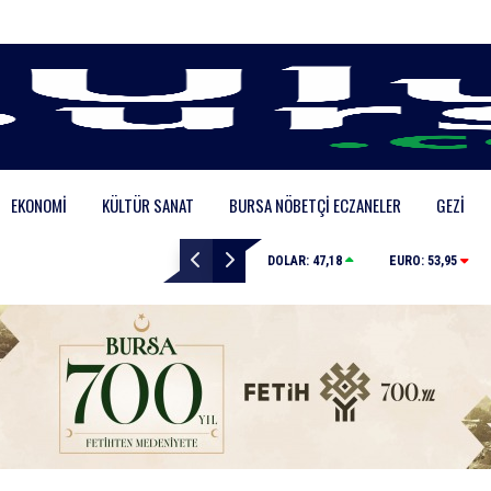
EKONOMI
KÜLTÜR SANAT
BURSA NÖBETÇI ECZANELER
GEZI
Fetih coşkusu Keles’e taşındı
DOLAR:
47,18
EURO:
53,95