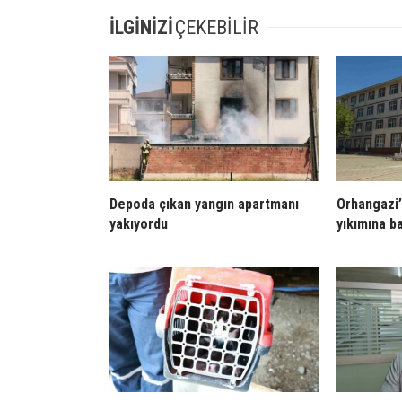
İLGİNİZİ
ÇEKEBİLİR
Depoda çıkan yangın apartmanı
Orhangazi’
yakıyordu
yıkımına b