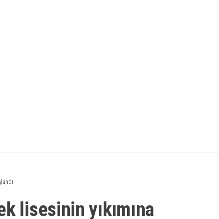
şlandı
k lisesinin yıkımına