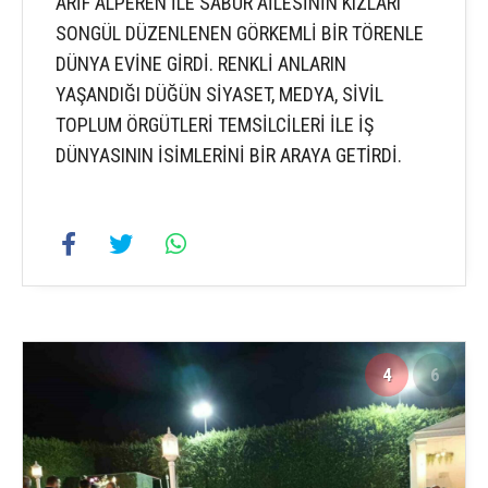
ARİF ALPEREN İLE SABUR AİLESİNİN KIZLARI
SONGÜL DÜZENLENEN GÖRKEMLİ BİR TÖRENLE
DÜNYA EVİNE GİRDİ. RENKLİ ANLARIN
YAŞANDIĞI DÜĞÜN SİYASET, MEDYA, SİVİL
TOPLUM ÖRGÜTLERİ TEMSİLCİLERİ İLE İŞ
DÜNYASININ İSİMLERİNİ BİR ARAYA GETİRDİ.
4
6