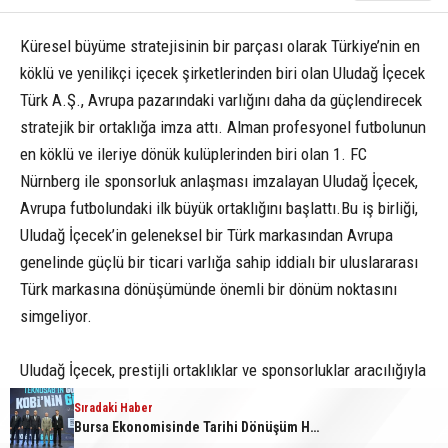
Küresel büyüme stratejisinin bir parçası olarak Türkiye’nin en
köklü ve yenilikçi içecek şirketlerinden biri olan Uludağ İçecek
Türk A.Ş., Avrupa pazarındaki varlığını daha da güçlendirecek
stratejik bir ortaklığa imza attı. Alman profesyonel futbolunun
en köklü ve ileriye dönük kulüplerinden biri olan 1. FC
Nürnberg ile sponsorluk anlaşması imzalayan Uludağ İçecek,
Avrupa futbolundaki ilk büyük ortaklığını başlattı.Bu iş birliği,
Uludağ İçecek’in geleneksel bir Türk markasından Avrupa
genelinde güçlü bir ticari varlığa sahip iddialı bir uluslararası
Türk markasına dönüşümünde önemli bir dönüm noktasını
simgeliyor.
Uludağ İçecek, prestijli ortaklıklar ve sponsorluklar aracılığıyla
sporu desteklemeyi uzun süredir gerçekleştiriyor. 1985’ten bu
Sıradaki Haber
yana Bursaspor’un en eski destekçilerinden biri olan Uludağ
Bursa Ekonomisinde Tarihi Dönüşüm Hamlesi