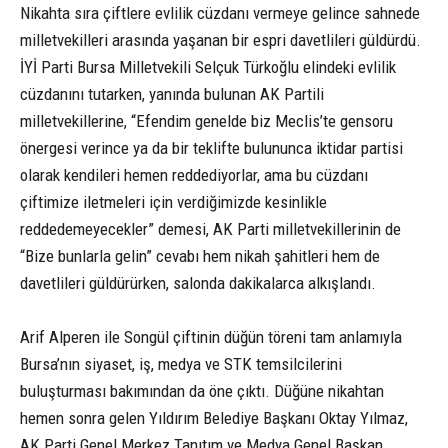
Nikahta sıra çiftlere evlilik cüzdanı vermeye gelince sahnede
milletvekilleri arasında yaşanan bir espri davetlileri güldürdü.
İYİ Parti Bursa Milletvekili Selçuk Türkoğlu elindeki evlilik
cüzdanını tutarken, yanında bulunan AK Partili
milletvekillerine, “Efendim genelde biz Meclis’te gensoru
önergesi verince ya da bir teklifte bulununca iktidar partisi
olarak kendileri hemen reddediyorlar, ama bu cüzdanı
çiftimize iletmeleri için verdiğimizde kesinlikle
reddedemeyecekler” demesi, AK Parti milletvekillerinin de
“Bize bunlarla gelin” cevabı hem nikah şahitleri hem de
davetlileri güldürürken, salonda dakikalarca alkışlandı.
Arif Alperen ile Songül çiftinin düğün töreni tam anlamıyla
Bursa’nın siyaset, iş, medya ve STK temsilcilerini
buluşturması bakımından da öne çıktı. Düğüne nikahtan
hemen sonra gelen Yıldırım Belediye Başkanı Oktay Yılmaz,
AK Parti Genel Merkez Tanıtım ve Medya Genel Başkan