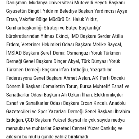
Danışman, Mudanya Üniversitesi Mütevelli Heyeti Başkanı
Gıyasettin Bingöl, Yıldırım Belediye Başkan Yardımcısı Ayşe
Ertan, Vakıflar Bölge Müdürü Dr. Haluk Yıldız,
Cumhurbaşkanlığı Strateji ve Bütçe Başkanlığı’
bürokratlarından Yılmaz Ekinci, İMO Başkanı Serdar Atilla
Erdem, Veteriner Hekimleri Odası Başkanı Melike Baysal,
İMSİAD Başkanı Şeref Demir, Osmangazi Yörük Türkmen
Derneği Genel Başkanı Dinçer Akyel, Türk Dünyası Yörük
Türkmen Derneği Başkanı İrfan Tatlıoğlu, Yozgatlılar
Federasyonu Genel Başkanı Ahmet Aslan, AK Parti Önceki
Dönem İl Başkanı Cemalettin Torun, Bursa Muhtelif Esnaf ve
Sanatkarlar Odası Başkanı Ali Özkan İlhan, Elektronikçiler
Esnaf ve Sanatkarlar Odası Başkanı Ercan Kırcalı, Anadolu
Gazetecileri ve Spor Yazarları Derneği Genel Başkanı İbrahim
Erdoğan, ÇGD Başkanı Yüksel Baysal ile çok sayıda medya
mensubu ve muhtarlar Gazeteci Cennet Yüzer Cankılıç ve
ailesini bu mutlu günde yalnız bırakmadı.