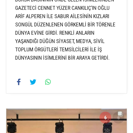
GAZETECİ CENNET YÜZER CANKILIÇ’IN OĞLU
ARİF ALPEREN İLE SABUR AİLESİNİN KIZLARI
SONGÜL DÜZENLENEN GÖRKEMLİ BİR TÖRENLE
DÜNYA EVİNE GİRDİ. RENKLİ ANLARIN
YAŞANDIĞI DÜĞÜN SİYASET, MEDYA, SİVİL
TOPLUM ÖRGÜTLERİ TEMSİLCİLERİ İLE İŞ
DÜNYASININ İSİMLERİNİ BİR ARAYA GETİRDİ.
6
6