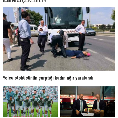
İLGİNİZİ
ÇEKEBİLİR
Yolcu otobüsünün çarptığı kadın ağır yaralandı