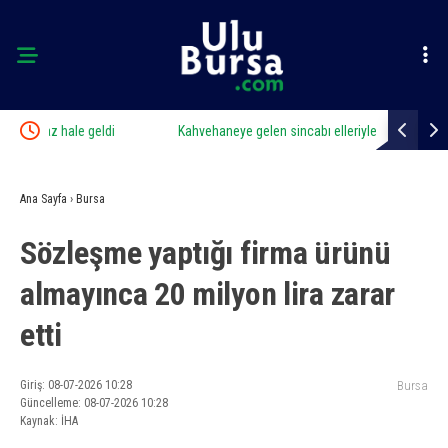
Kahvehaneye gelen sincabı elleriyle besledi
Karacabey’d
Ana Sayfa
›
Bursa
Sözleşme yaptığı firma ürünü
almayınca 20 milyon lira zarar
etti
Giriş: 08-07-2026 10:28
Bursa
Güncelleme: 08-07-2026 10:28
Kaynak: İHA