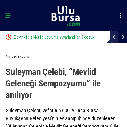
cü
Elektrikli bisiklet ile uçuruma yuvarlandılar: 3 çocuk
Bursa’da iş 
yaralandı
Ana Sayfa
›
Bursa
Süleyman Çelebi, “Mevlid
Geleneği Sempozyumu” ile
anılıyor
Süleyman Çelebi, vefatının 600. yılında Bursa
Büyükşehir Belediyesi’nin ev sahipliğinde düzenlenen
“Süleyman Çelebi ve Mevlit Geleneği Sempozyumu” ile