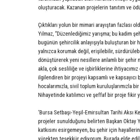
oluşturacak. Kazanan projelerin tanıtım ve öd
Çıktıkları yolun bir mimari arayıştan fazlası 
Yılmaz, “Düzenlediğimiz yarışma; bu kadim şeh
bugünün şehircilik anlayışıyla buluşturan bir h
yalnızca korumak değil, erişilebilir, sürdürüleb
dönüştürerek yeni nesillere anlamlı bir şehir 
akla, çok sesliliğe ve işbirliklerine ihtiyacım
ilgilendiren bir projeyi kapsamlı ve kapsayıcı 
hocalarımızla, sivil toplum kuruluşlarımızla bir 
Nihayetinde katılımcı ve şeffaf bir proje fikir 
‘Bursa Setbaşı-Yeşil-Emirsultan Tarihi Aksı Ke
projeler sunulduğunu belirten Başkan Oktay Yıl
katkısını esirgemeyen, bu şehir için hayalleri
yürekten teşekkür ediyorum. Burada elde edil