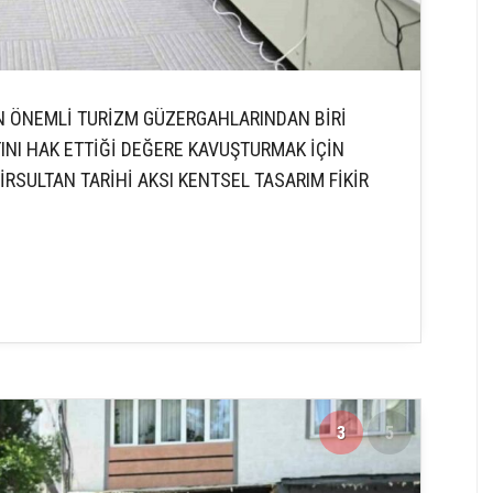
 EN ÖNEMLİ TURİZM GÜZERGAHLARINDAN BİRİ
TINI HAK ETTİĞİ DEĞERE KAVUŞTURMAK İÇİN
RSULTAN TARİHİ AKSI KENTSEL TASARIM FİKİR
3
5