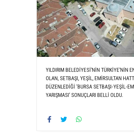
YILDIRIM BELEDİYESİ’NİN TÜRKİYE’NİN
OLAN, SETBAŞI, YEŞİL, EMİRSULTAN HAT
DÜZENLEDİĞİ ‘BURSA SETBAŞI-YEŞİL-EMİ
YARIŞMASI’ SONUÇLARI BELLİ OLDU.