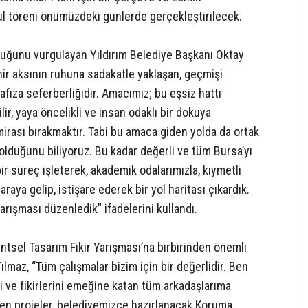
ül töreni önümüzdeki günlerde gerçekleştirilecek.
olduğunu vurgulayan Yıldırım Belediye Başkanı Oktay
ir aksının ruhuna sadakatle yaklaşan, geçmişi
afıza seferberliğidir. Amacımız; bu eşsiz hattı
ilir, yaya öncelikli ve insan odaklı bir dokuya
mirası bırakmaktır. Tabi bu amaca giden yolda da ortak
ız olduğunu biliyoruz. Bu kadar değerli ve tüm Bursa’yı
bir süreç işleterek, akademik odalarımızla, kıymetli
araya gelip, istişare ederek bir yol haritası çıkardık.
yarışması düzenledik” ifadelerini kullandı.
ntsel Tasarım Fikir Yarışması’na birbirinden önemli
maz, “Tüm çalışmalar bizim için bir değerlidir. Ben
ni ve fikirlerini emeğine katan tüm arkadaşlarıma
en projeler, belediyemizce hazırlanacak Koruma