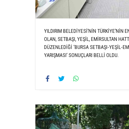
YILDIRIM BELEDİYESİ’NİN TÜRKİYE’NİN
OLAN, SETBAŞI, YEŞİL, EMİRSULTAN HAT
DÜZENLEDİĞİ ‘BURSA SETBAŞI-YEŞİL-EMİ
YARIŞMASI’ SONUÇLARI BELLİ OLDU.