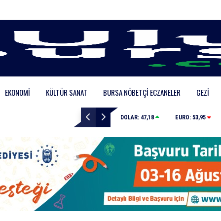
EKONOMI
KÜLTÜR SANAT
BURSA NÖBETÇI ECZANELER
GEZI
Karacabey Belediyesi’nden metruk yapılara geçit yok
DOLAR:
47,18
EURO:
53,95