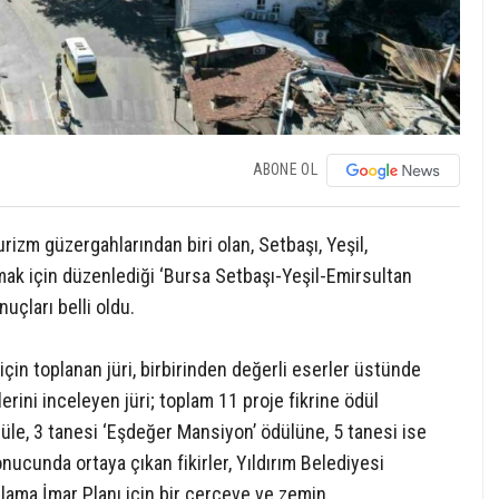
ABONE OL
urizm güzergahlarından biri olan, Setbaşı, Yeşil,
mak için düzenlediği ‘Bursa Setbaşı-Yeşil-Emirsultan
uçları belli oldu.
çin toplanan jüri, birbirinden değerli eserler üstünde
rlerini inceleyen jüri; toplam 11 proje fikrine ödül
ödüle, 3 tanesi ‘Eşdeğer Mansiyon’ ödülüne, 5 tanesi ise
nucunda ortaya çıkan fikirler, Yıldırım Belediyesi
lama İmar Planı için bir çerçeve ve zemin