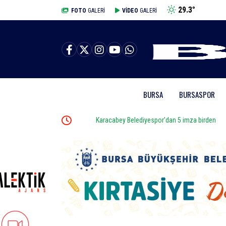
29.3
°
BURSA
FOTO
GALERİ
VİDEO
GALERİ
BURSA
BURSASPOR
Karacabey Belediyespor’dan 5 imza birden