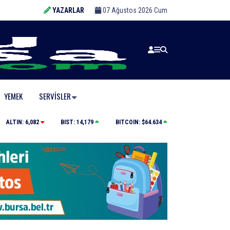
YAZARLAR
07 Ağustos 2026 Cum
YEMEK
SERVISLER
Yolcu otobüsünün çarptığı kadın ağır yaralandı
ALTIN:
6,082
BIST:
14,179
BITCOIN:
$64.634