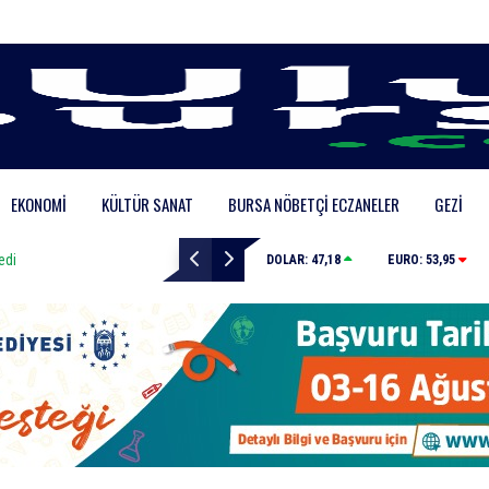
EKONOMI
KÜLTÜR SANAT
BURSA NÖBETÇI ECZANELER
GEZI
Bursa’da zihinsel engelli adamdan haber alınamıyor
DOLAR:
47,18
EURO:
53,95