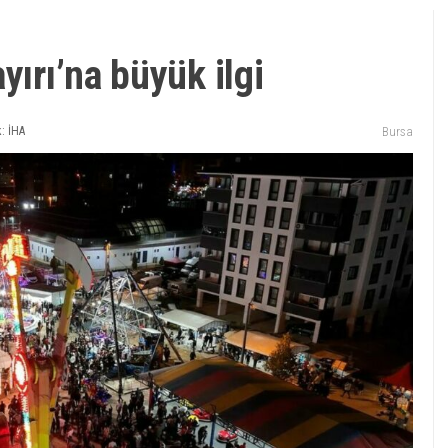
yırı’na büyük ilgi
: İHA
Bursa