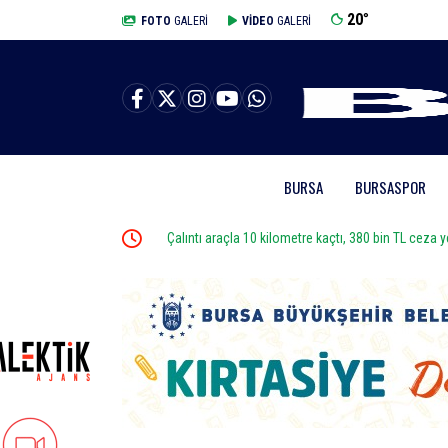
20
°
BURSA
FOTO
GALERİ
VİDEO
GALERİ
BURSA
BURSASPOR
Çalıntı araçla 10 kilometre kaçtı, 380 bin TL ceza yedi