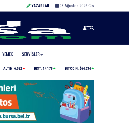
YAZARLAR
08 Ağustos 2026 Cts
YEMEK
SERVISLER
Tarihi eser kaçakçısı sert kayaya çarptı
ALTIN:
6,082
BIST:
14,179
BITCOIN:
$64.634