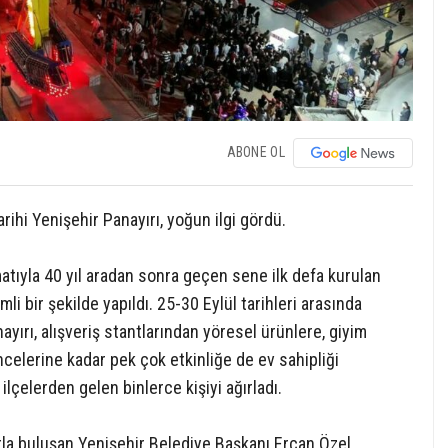
ABONE OL
ihi Yenişehir Panayırı, yoğun ilgi gördü.
atıyla 40 yıl aradan sonra geçen sene ilk defa kurulan
li bir şekilde yapıldı. 25-30 Eylül tarihleri arasında
yırı, alışveriş stantlarından yöresel ürünlere, giyim
celerine kadar pek çok etkinliğe de ev sahipliği
lçelerden gelen binlerce kişiyi ağırladı.
la buluşan Yenişehir Belediye Başkanı Ercan Özel,